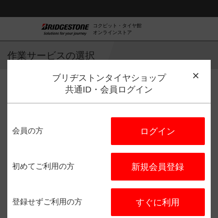
コクピット・タイヤ館
オンラインストア
作業サービスの選択
ブリヂストンタイヤショップ
共通ID・会員ログイン
作業サービス選択
店舗選択
日程選択
予約完了
会員の方
ログイン
タイヤ館 厚別
住所：
〒004-0073
北海道札幌
市厚別区厚別北３条２丁目１１
初めてご利用の方
新規会員登録
番１１号
電話番号：
011-896-3535
登録せずご利用の方
すぐに利用