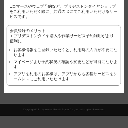
Eコマースやウェブ予約など、ブリヂストンタイヤショップ
※表示価格はあくまで目安となります。
をご利用いただく際に、共通のIDにてご利用いただけるサー
※店別、車種、サイズ別に価格が異なります。
ビスです。
※ご利用店舗でのご購入状況(追加作業や、廃タイヤ処理やゴムバルブ
など）により、価格が変わる場合がございますので、予めご了承くだ
さい。
会員登録のメリット
※作業店舗以外で購入されたタイヤの場合は、作業料金が異なる場合
＞ブリヂストンタイヤ購入や作業サービス予約利用がより
がございます。詳しくは、店舗にてご確認ください。
便利に
※おクルマ、タイヤ、ホイール等の状態により、作業をお断りする場
お客様情報をご登録いただくと、利用時の入力が不要にな
合がございます。詳しくは、店舗にてご確認ください。
ります
現在、この店舗では順番待ち予約を受け付けておりません。
マイページより予約状況の確認や変更などが可能になりま
す
アプリを利用のお客様は、アプリからも各種サービスをシ
ームレスにご利用いただけます
翌日以降の予約をご希望の方はこちら
Copyright© Bridgestone Retail Japan Co.,Ltd. All rights Reserved.