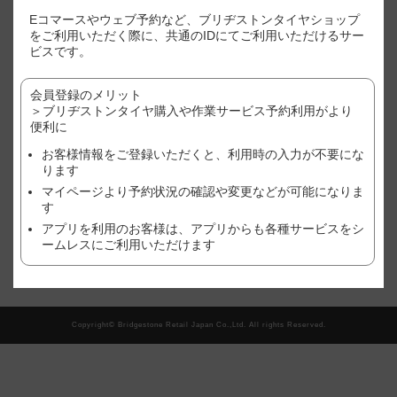
※表示価格はあくまで目安となります。
Eコマースやウェブ予約など、ブリヂストンタイヤショップ
※店別、車種、サイズ別に価格が異なります。
をご利用いただく際に、共通のIDにてご利用いただけるサー
※ご利用店舗でのご購入状況(追加作業や、廃タイヤ処理やゴムバルブ
ビスです。
など）により、価格が変わる場合がございますので、予めご了承くだ
さい。
会員登録のメリット
※作業店舗以外で購入されたタイヤの場合は、作業料金が異なる場合
がございます。詳しくは、店舗にてご確認ください。
＞ブリヂストンタイヤ購入や作業サービス予約利用がより
※おクルマ、タイヤ、ホイール等の状態により、作業をお断りする場
便利に
合がございます。詳しくは、店舗にてご確認ください。
お客様情報をご登録いただくと、利用時の入力が不要にな
ります
現在、この店舗では順番待ち予約を受け付けておりません。
マイページより予約状況の確認や変更などが可能になりま
す
アプリを利用のお客様は、アプリからも各種サービスをシ
翌日以降の予約をご希望の方はこちら
ームレスにご利用いただけます
Copyright© Bridgestone Retail Japan Co.,Ltd. All rights Reserved.