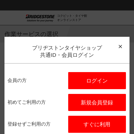
コクピット・タイヤ館
オンラインストア
作業サービスの選択
ブリヂストンタイヤショップ
共通ID・会員ログイン
作業サービス選択
店舗選択
日程選択
予約完了
会員の方
ログイン
コクピット豊洲
住所：
〒135-0051
東京都江東
区枝川１－２－３
初めてご利用の方
新規会員登録
電話番号：
03-5665-6985
登録せずご利用の方
すぐに利用