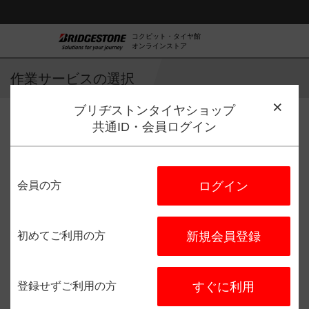
コクピット・タイヤ館
オンラインストア
作業サービスの選択
ブリヂストンタイヤショップ
共通ID・会員ログイン
作業サービス選択
店舗選択
日程選択
予約完了
会員の方
ログイン
タイヤ館 玉川上水
住所：
〒207-0022
東京都東大
和市桜が丘２―２４７―１
初めてご利用の方
新規会員登録
電話番号：
042-567-0181
登録せずご利用の方
すぐに利用