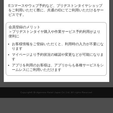
※表示価格はあくまで目安となります。
Eコマースやウェブ予約など、ブリヂストンタイヤショップ
※店別、車種、サイズ別に価格が異なります。
をご利用いただく際に、共通のIDにてご利用いただけるサー
※ご利用店舗でのご購入状況(追加作業や、廃タイヤ処理やゴムバルブ
ビスです。
など）により、価格が変わる場合がございますので、予めご了承くだ
さい。
会員登録のメリット
※作業店舗以外で購入されたタイヤの場合は、作業料金が異なる場合
がございます。詳しくは、店舗にてご確認ください。
＞ブリヂストンタイヤ購入や作業サービス予約利用がより
※おクルマ、タイヤ、ホイール等の状態により、作業をお断りする場
便利に
合がございます。詳しくは、店舗にてご確認ください。
お客様情報をご登録いただくと、利用時の入力が不要にな
ります
現在、この店舗では順番待ち予約を受け付けておりません。
マイページより予約状況の確認や変更などが可能になりま
す
アプリを利用のお客様は、アプリからも各種サービスをシ
翌日以降の予約をご希望の方はこちら
ームレスにご利用いただけます
Copyright© Bridgestone Retail Japan Co.,Ltd. All rights Reserved.