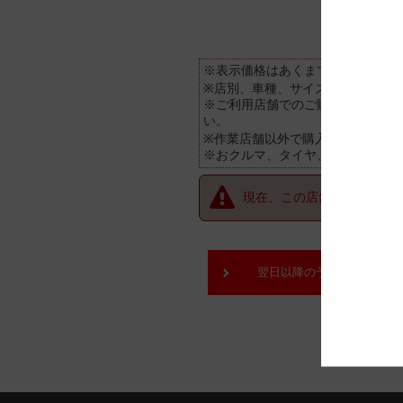
※表示価格はあくまで目安となり
※店別、車種、サイズ別に価格が
※ご利用店舗でのご購入状況(追加
い。
※作業店舗以外で購入されたタイ
※おクルマ、タイヤ、ホイール等
現在、この店舗では順番待
翌日以降の予約をご希望の