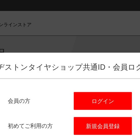
ンラインストア
択
ヂストンタイヤショップ
共通ID・会員ロ
会員の方
ログイン
ビス選択
店舗選択
日程選択
予
タイヤ館 港北ニュータウン
初めてご利用の方
新規会員登録
住所：
〒224-0057
神奈川県横浜市都筑区川和町１７４６