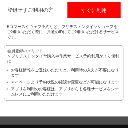
Ｅ３
電話番号：
045-943-1851
登録せずご利用の方
すぐに利用
ます。
Eコマースやウェブ予約など、ブリヂストンタイヤショップを
異なります。
ご利用いただく際に、共通のIDにてご利用いただけるサービス
作業や、廃タイヤ処理やゴムバルブなど）により、価格が変わる場合が
です。
ヤの場合は、作業料金が異なる場合がございます。詳しくは、店舗にて
の状態により、作業をお断りする場合がございます。詳しくは、店舗に
会員登録のメリット
＞ブリヂストンタイヤ購入や作業サービス予約利用がより便利
に
ち予約を受け付けておりません。
お客様情報をご登録いただくと、利用時の入力が不要になり
ます
マイページより予約状況の確認や変更などが可能になります
方はこちら
アプリを利用のお客様は、アプリからも各種サービスをシー
ムレスにご利用いただけます