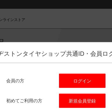
ンラインストア
択
ヂストンタイヤショップ
共通ID・会員ロ
会員の方
ログイン
ビス選択
店舗選択
日程選択
予
タイヤ館 西横浜
初めてご利用の方
新規会員登録
住所：
〒220-0061
神奈川県横浜市西区久保町６－２３