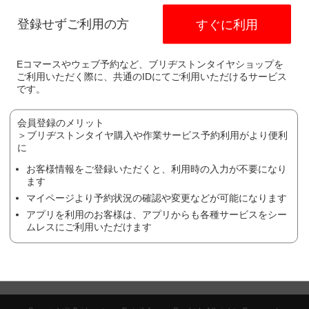
電話番号：
045-260-6171
登録せずご利用の方
すぐに利用
ます。
異なります。
Eコマースやウェブ予約など、ブリヂストンタイヤショップを
作業や、廃タイヤ処理やゴムバルブなど）により、価格が変わる場合が
ご利用いただく際に、共通のIDにてご利用いただけるサービス
です。
ヤの場合は、作業料金が異なる場合がございます。詳しくは、店舗にて
の状態により、作業をお断りする場合がございます。詳しくは、店舗に
会員登録のメリット
＞ブリヂストンタイヤ購入や作業サービス予約利用がより便利
ち予約を受け付けておりません。
に
お客様情報をご登録いただくと、利用時の入力が不要になり
ます
マイページより予約状況の確認や変更などが可能になります
方はこちら
アプリを利用のお客様は、アプリからも各種サービスをシー
ムレスにご利用いただけます