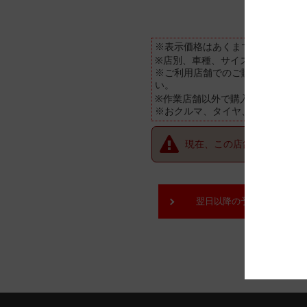
※表示価格はあくまで目安となり
※店別、車種、サイズ別に価格が
※ご利用店舗でのご購入状況(追加
い。
※作業店舗以外で購入されたタイ
※おクルマ、タイヤ、ホイール等
現在、この店舗では順番待
翌日以降の予約をご希望の