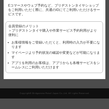
Eコマースやウェブ予約など、ブリヂストンタイヤショップ
※表示価格はあくまで目安となります。
をご利用いただく際に、共通のIDにてご利用いただけるサー
※店別、車種、サイズ別に価格が異なります。
ビスです。
※ご利用店舗でのご購入状況(追加作業や、廃タイヤ処理やゴムバルブ
など）により、価格が変わる場合がございますので、予めご了承くだ
さい。
会員登録のメリット
※作業店舗以外で購入されたタイヤの場合は、作業料金が異なる場合
＞ブリヂストンタイヤ購入や作業サービス予約利用がより
がございます。詳しくは、店舗にてご確認ください。
便利に
※おクルマ、タイヤ、ホイール等の状態により、作業をお断りする場
お客様情報をご登録いただくと、利用時の入力が不要にな
合がございます。詳しくは、店舗にてご確認ください。
ります
現在、この店舗では順番待ち予約を受け付けておりません。
マイページより予約状況の確認や変更などが可能になりま
す
アプリを利用のお客様は、アプリからも各種サービスをシ
ームレスにご利用いただけます
翌日以降の予約をご希望の方はこちら
Copyright© Bridgestone Retail Japan Co.,Ltd. All rights Reserved.