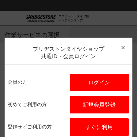
コクピット・タイヤ館
オンラインストア
作業サービスの選択
ブリヂストンタイヤショップ
共通ID・会員ログイン
作業サービス選択
店舗選択
日程選択
予約完了
会員の方
ログイン
タイヤ館 相模原大野台
住所：
〒252-0331
神奈川県相
模原市南区大野台３－３２－１
初めてご利用の方
新規会員登録
７
電話番号：
042-786-8770
登録せずご利用の方
すぐに利用