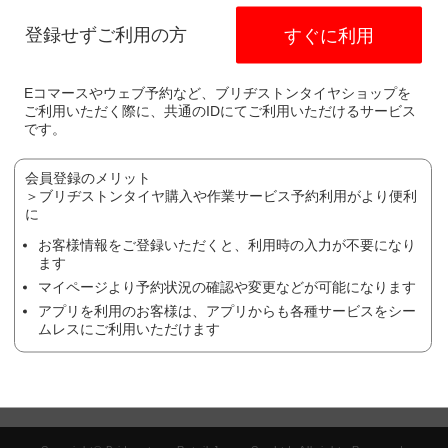
電話番号：
049-258-7060
登録せずご利用の方
すぐに利用
ます。
異なります。
Eコマースやウェブ予約など、ブリヂストンタイヤショップを
作業や、廃タイヤ処理やゴムバルブなど）により、価格が変わる場合が
ご利用いただく際に、共通のIDにてご利用いただけるサービス
です。
ヤの場合は、作業料金が異なる場合がございます。詳しくは、店舗にて
の状態により、作業をお断りする場合がございます。詳しくは、店舗に
会員登録のメリット
＞ブリヂストンタイヤ購入や作業サービス予約利用がより便利
ち予約を受け付けておりません。
に
お客様情報をご登録いただくと、利用時の入力が不要になり
ます
マイページより予約状況の確認や変更などが可能になります
方はこちら
アプリを利用のお客様は、アプリからも各種サービスをシー
ムレスにご利用いただけます