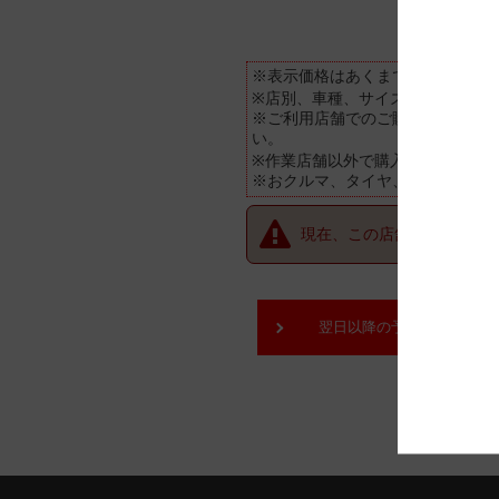
※表示価格はあくまで目安となり
※店別、車種、サイズ別に価格が
※ご利用店舗でのご購入状況(追加
い。
※作業店舗以外で購入されたタイ
※おクルマ、タイヤ、ホイール等
現在、この店舗では順番待
翌日以降の予約をご希望の