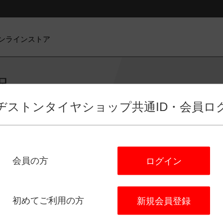
ンラインストア
択
ヂストンタイヤショップ
共通ID・会員ロ
会員の方
ログイン
ビス選択
店舗選択
日程選択
予
タイヤ館 新座
初めてご利用の方
新規会員登録
住所：
〒354-0041
埼玉県入間郡 三芳町大字藤久保１０８