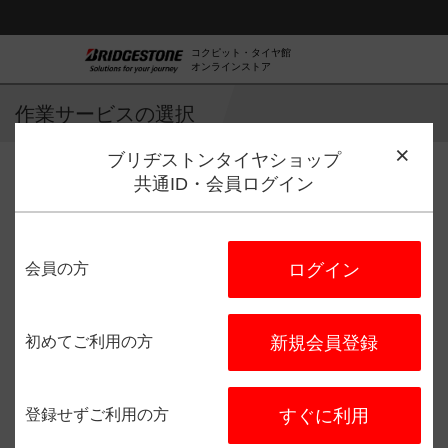
コクピット・タイヤ館
オンラインストア
作業サービスの選択
ブリヂストンタイヤショップ
共通ID・会員ログイン
作業サービス選択
店舗選択
日程選択
予約完了
会員の方
ログイン
タイヤ館 上越
住所：
〒942-0063
新潟県上越
市下門前８８３－１
初めてご利用の方
新規会員登録
電話番号：
025-545-3230
登録せずご利用の方
すぐに利用