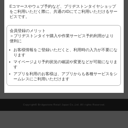
※表示価格はあくまで目安となります。
Eコマースやウェブ予約など、ブリヂストンタイヤショップ
※店別、車種、サイズ別に価格が異なります。
をご利用いただく際に、共通のIDにてご利用いただけるサー
※ご利用店舗でのご購入状況(追加作業や、廃タイヤ処理やゴムバルブ
ビスです。
など）により、価格が変わる場合がございますので、予めご了承くだ
さい。
会員登録のメリット
※作業店舗以外で購入されたタイヤの場合は、作業料金が異なる場合
がございます。詳しくは、店舗にてご確認ください。
＞ブリヂストンタイヤ購入や作業サービス予約利用がより
※おクルマ、タイヤ、ホイール等の状態により、作業をお断りする場
便利に
合がございます。詳しくは、店舗にてご確認ください。
お客様情報をご登録いただくと、利用時の入力が不要にな
ります
現在、この店舗では順番待ち予約を受け付けておりません。
マイページより予約状況の確認や変更などが可能になりま
す
アプリを利用のお客様は、アプリからも各種サービスをシ
翌日以降の予約をご希望の方はこちら
ームレスにご利用いただけます
Copyright© Bridgestone Retail Japan Co.,Ltd. All rights Reserved.