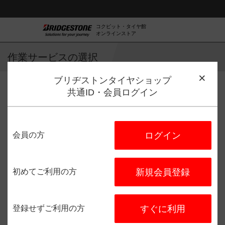
コクピット・タイヤ館
オンラインストア
作業サービスの選択
ブリヂストンタイヤショップ
共通ID・会員ログイン
作業サービス選択
店舗選択
日程選択
予約完了
会員の方
ログイン
タイヤ館 津
住所：
〒514-0304
三重県津市
雲出本郷町松縄１７４３－１
初めてご利用の方
新規会員登録
電話番号：
059-238-0500
登録せずご利用の方
すぐに利用