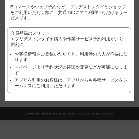
※表示価格はあくまで目安となります。
Eコマースやウェブ予約など、ブリヂストンタイヤショップ
※店別、車種、サイズ別に価格が異なります。
をご利用いただく際に、共通のIDにてご利用いただけるサー
※ご利用店舗でのご購入状況(追加作業や、廃タイヤ処理やゴムバルブ
ビスです。
など）により、価格が変わる場合がございますので、予めご了承くだ
さい。
会員登録のメリット
※作業店舗以外で購入されたタイヤの場合は、作業料金が異なる場合
がございます。詳しくは、店舗にてご確認ください。
＞ブリヂストンタイヤ購入や作業サービス予約利用がより
※おクルマ、タイヤ、ホイール等の状態により、作業をお断りする場
便利に
合がございます。詳しくは、店舗にてご確認ください。
お客様情報をご登録いただくと、利用時の入力が不要にな
ります
現在、この店舗では順番待ち予約を受け付けておりません。
マイページより予約状況の確認や変更などが可能になりま
す
アプリを利用のお客様は、アプリからも各種サービスをシ
翌日以降の予約をご希望の方はこちら
ームレスにご利用いただけます
Copyright© Bridgestone Retail Japan Co.,Ltd. All rights Reserved.