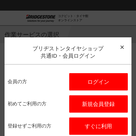
コクピット・タイヤ館
オンラインストア
作業サービスの選択
ブリヂストンタイヤショップ
共通ID・会員ログイン
作業サービス選択
店舗選択
日程選択
予約完了
会員の方
ログイン
タイヤ館 大津
住所：
〒520-0837
滋賀県大津
市中庄二丁目５９５－１
初めてご利用の方
新規会員登録
電話番号：
077-527-0201
登録せずご利用の方
すぐに利用