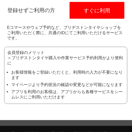
電話番号：
0794-27-6890
登録せずご利用の方
すぐに利用
ます。
異なります。
Eコマースやウェブ予約など、ブリヂストンタイヤショップを
作業や、廃タイヤ処理やゴムバルブなど）により、価格が変わる場合が
ご利用いただく際に、共通のIDにてご利用いただけるサービス
です。
ヤの場合は、作業料金が異なる場合がございます。詳しくは、店舗にて
の状態により、作業をお断りする場合がございます。詳しくは、店舗に
会員登録のメリット
＞ブリヂストンタイヤ購入や作業サービス予約利用がより便利
ち予約を受け付けておりません。
に
お客様情報をご登録いただくと、利用時の入力が不要になり
ます
マイページより予約状況の確認や変更などが可能になります
方はこちら
アプリを利用のお客様は、アプリからも各種サービスをシー
ムレスにご利用いただけます