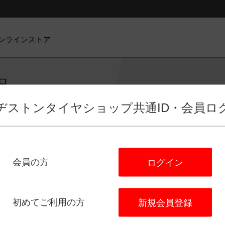
ンラインストア
択
ヂストンタイヤショップ
共通ID・会員ロ
会員の方
ログイン
ビス選択
店舗選択
日程選択
予
タイヤ館 加古川
初めてご利用の方
新規会員登録
住所：
〒675-0035
兵庫県加古川市加古川町友沢４４１－１