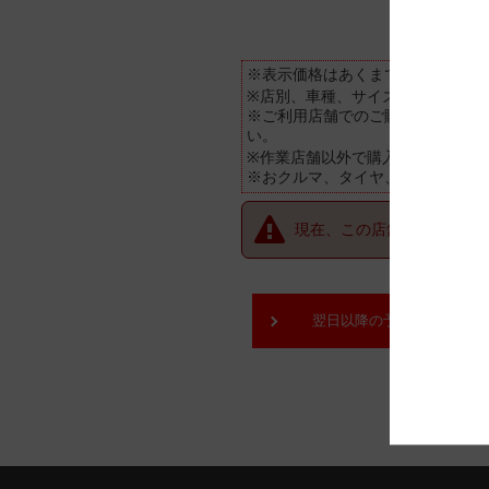
※表示価格はあくまで目安となり
※店別、車種、サイズ別に価格が
※ご利用店舗でのご購入状況(追加
い。
※作業店舗以外で購入されたタイ
※おクルマ、タイヤ、ホイール等
現在、この店舗では順番待
翌日以降の予約をご希望の