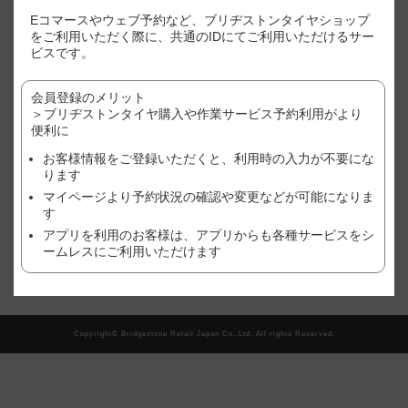
※表示価格はあくまで目安となります。
Eコマースやウェブ予約など、ブリヂストンタイヤショップ
※店別、車種、サイズ別に価格が異なります。
をご利用いただく際に、共通のIDにてご利用いただけるサー
※ご利用店舗でのご購入状況(追加作業や、廃タイヤ処理やゴムバルブ
ビスです。
など）により、価格が変わる場合がございますので、予めご了承くだ
さい。
会員登録のメリット
※作業店舗以外で購入されたタイヤの場合は、作業料金が異なる場合
がございます。詳しくは、店舗にてご確認ください。
＞ブリヂストンタイヤ購入や作業サービス予約利用がより
※おクルマ、タイヤ、ホイール等の状態により、作業をお断りする場
便利に
合がございます。詳しくは、店舗にてご確認ください。
お客様情報をご登録いただくと、利用時の入力が不要にな
ります
現在、この店舗では順番待ち予約を受け付けておりません。
マイページより予約状況の確認や変更などが可能になりま
す
アプリを利用のお客様は、アプリからも各種サービスをシ
翌日以降の予約をご希望の方はこちら
ームレスにご利用いただけます
Copyright© Bridgestone Retail Japan Co.,Ltd. All rights Reserved.