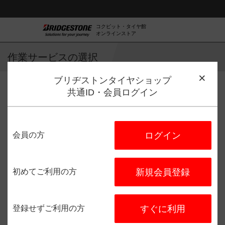
コクピット・タイヤ館
オンラインストア
作業サービスの選択
ブリヂストンタイヤショップ
共通ID・会員ログイン
作業サービス選択
店舗選択
日程選択
予約完了
会員の方
ログイン
タイヤ館 岩国
住所：
〒740-0034
山口県岩国
市南岩国町３－８－６２
初めてご利用の方
新規会員登録
電話番号：
0827-34-1133
登録せずご利用の方
すぐに利用