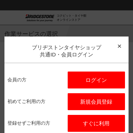
コクピット・タイヤ館
オンラインストア
作業サービスの選択
ブリヂストンタイヤショップ
共通ID・会員ログイン
作業サービス選択
店舗選択
日程選択
予約完了
会員の方
ログイン
タイヤ館 岡山西長瀬
住所：
〒700-0965
岡山県岡山
市北区西長瀬１２０９－１
初めてご利用の方
新規会員登録
電話番号：
086-241-3210
登録せずご利用の方
すぐに利用