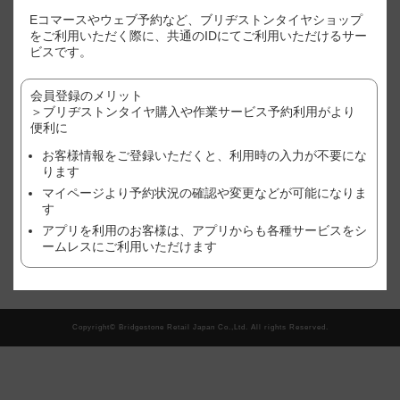
※表示価格はあくまで目安となります。
Eコマースやウェブ予約など、ブリヂストンタイヤショップ
※店別、車種、サイズ別に価格が異なります。
をご利用いただく際に、共通のIDにてご利用いただけるサー
※ご利用店舗でのご購入状況(追加作業や、廃タイヤ処理やゴムバルブ
ビスです。
など）により、価格が変わる場合がございますので、予めご了承くだ
さい。
会員登録のメリット
※作業店舗以外で購入されたタイヤの場合は、作業料金が異なる場合
がございます。詳しくは、店舗にてご確認ください。
＞ブリヂストンタイヤ購入や作業サービス予約利用がより
※おクルマ、タイヤ、ホイール等の状態により、作業をお断りする場
便利に
合がございます。詳しくは、店舗にてご確認ください。
お客様情報をご登録いただくと、利用時の入力が不要にな
ります
現在、この店舗では順番待ち予約を受け付けておりません。
マイページより予約状況の確認や変更などが可能になりま
す
アプリを利用のお客様は、アプリからも各種サービスをシ
翌日以降の予約をご希望の方はこちら
ームレスにご利用いただけます
Copyright© Bridgestone Retail Japan Co.,Ltd. All rights Reserved.