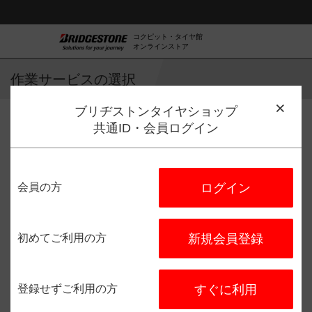
コクピット・タイヤ館
オンラインストア
作業サービスの選択
ブリヂストンタイヤショップ
共通ID・会員ログイン
作業サービス選択
店舗選択
日程選択
予約完了
会員の方
ログイン
タイヤ館 倉吉
住所：
〒682-0017
鳥取県倉吉
市清谷町２‐８１
初めてご利用の方
新規会員登録
電話番号：
0858-48-9550
登録せずご利用の方
すぐに利用