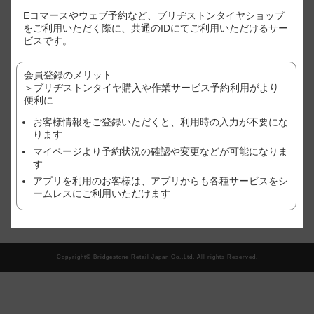
※表示価格はあくまで目安となります。
Eコマースやウェブ予約など、ブリヂストンタイヤショップ
※店別、車種、サイズ別に価格が異なります。
をご利用いただく際に、共通のIDにてご利用いただけるサー
※ご利用店舗でのご購入状況(追加作業や、廃タイヤ処理やゴムバルブ
ビスです。
など）により、価格が変わる場合がございますので、予めご了承くだ
さい。
会員登録のメリット
※作業店舗以外で購入されたタイヤの場合は、作業料金が異なる場合
がございます。詳しくは、店舗にてご確認ください。
＞ブリヂストンタイヤ購入や作業サービス予約利用がより
※おクルマ、タイヤ、ホイール等の状態により、作業をお断りする場
便利に
合がございます。詳しくは、店舗にてご確認ください。
お客様情報をご登録いただくと、利用時の入力が不要にな
ります
現在、この店舗では順番待ち予約を受け付けておりません。
マイページより予約状況の確認や変更などが可能になりま
す
アプリを利用のお客様は、アプリからも各種サービスをシ
翌日以降の予約をご希望の方はこちら
ームレスにご利用いただけます
Copyright© Bridgestone Retail Japan Co.,Ltd. All rights Reserved.