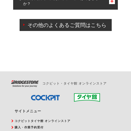
か？
一部の商品・サービスの組み合わせに限り、同時にご予約が
出来ないものもございます。
ご来店予約日の3営業日前までマイページからの予約
日変更が可能です。
その他のよくあるご質問はこちら
ご来店予約日の3営業日前を過ぎている場合のご予約
の日時変更につきましては、直接ご予約の店舗まで
お問合せください。
また、やむを得ない事由によりご予約のキャンセル
をご希望の際は、直接ご予約いただいた店舗へご連
絡ください。
コクピット・タイヤ館 オンラインストア
サイトメニュー
コクピットタイヤ館 オンラインストア
購入・作業予約受付