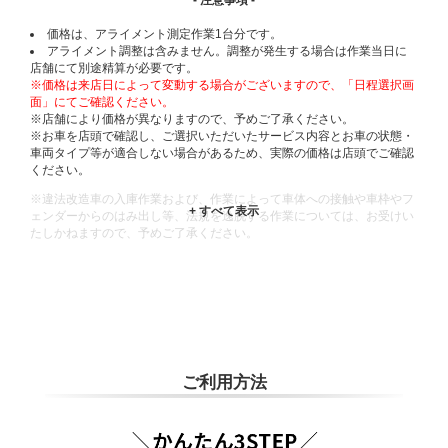
価格は、アライメント測定作業1台分です。
アライメント調整は含みません。調整が発生する場合は作業当日に
店舗にて別途精算が必要です。
※価格は来店日によって変動する場合がございますので、「日程選択画
面」にてご確認ください。
※店舗により価格が異なりますので、予めご了承ください。
※お車を店頭で確認し、ご選択いただいたサービス内容とお車の状態・
車両タイプ等が適合しない場合があるため、実際の価格は店頭でご確認
ください。
※違法改造車の入庫作業および、作業によって車体への接触や車枠やフ
ェンダーからのはみ出し等、法規を逸脱する作業については、お受けい
たしかねますので、予めご了承ください。
※輸入車や一部希少車種等には対応できない場合もございます。
※おクルマの状態(作業の安全性を確保できない場合など含め)によって
は、ご来店当日であっても、作業をお断りさせて頂く場合もございま
す。
ADDITIONAL
INFORMATION
ご利用方法