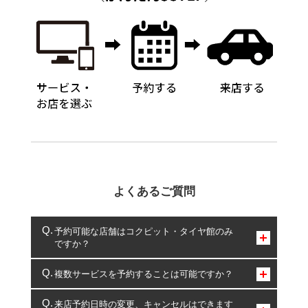
よくあるご質問
予約可能な店舗はコクピット・タイヤ館のみ
ですか？
コクピット・タイヤ館のみとなります。
複数サービスを予約することは可能ですか？
複数サービスのご予約は可能です。
来店予約日時の変更、キャンセルはできます