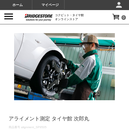
ホーム
マイページ
コクピット・タイヤ館
0
オンラインストア
IMAGES
アライメント測定 タイヤ館 次郎丸
DETAILS
商品番号
alignment_SP9505