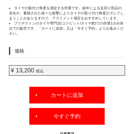
タイヤの取付け角度を測定する作業です。経年による足回り部品の
劣化や、蓄積された様々な衝撃によりタイヤの取り付け角度がズレてし
まうことがありますので、アライメント測定をおすすめしています。
ブリヂストンのタイヤ専門店(コクピット/タイヤ館)での作業1台分単
位での販売です。「カートに追加」又は「今すぐ予約」よりお進みくだ
さい。
価格
¥ 13,200
税込
ADD
TO
カートに追加
CART
OPTIONS
今すぐ予約
- 注意事項 -