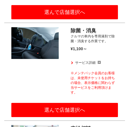
選んで店舗選択へ
除菌・消臭
クルマの車内を専用液剤で除
菌・消臭する作業です。
¥1,100～
サービス詳細
※メンテパック会員のお客様
は、
未使用チケットをお持ち
の場合、
表示価格に関わらず
当サービスをご利用頂けま
す。​
選んで店舗選択へ