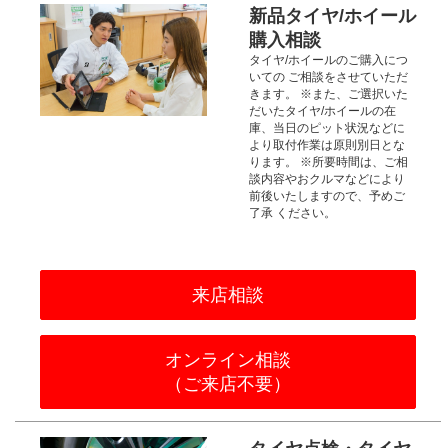
新品タイヤ/ホイール
購入相談
タイヤ/ホイールのご購入につ
いての
ご相談をさせていただ
きます。
※また、ご選択いた
だいたタイヤ/ホイールの在
庫、当日のピット状況などに
より取付作業は原則別日とな
ります。
※所要時間は、ご相
談内容やおクルマなどにより
前後いたしますので、予めご
了承
ください。
来店相談
オンライン相談
（ご来店不要）