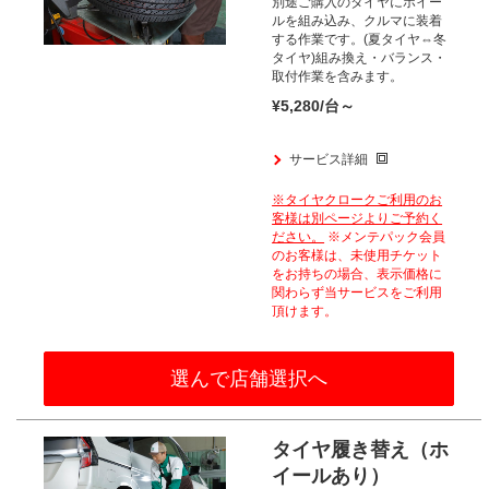
別途ご購入のタイヤにホイー
ルを組み込み、クルマに装着
する作業です。
(夏タイヤ⇔冬
タイヤ)
​組み換え・バランス・
取付作業を含みます。
¥5,280/台～
サービス詳細
※タイヤクロークご利用のお
客様は
別ページよりご予約く
ださい。
※メンテパック会員
のお客様は、
未使用チケット
をお持ちの場合、
表示価格に
関わらず当サービスをご利用
頂けます。​
選んで店舗選択へ
タイヤ履き替え（ホ
イールあり）