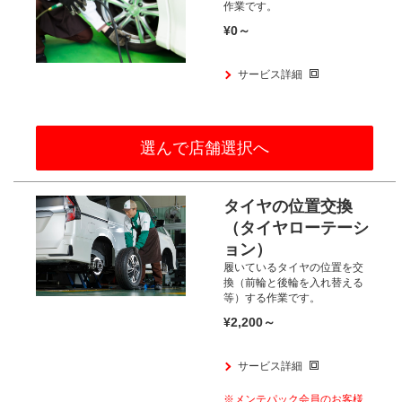
作業です。
¥0～
サービス詳細
選んで店舗選択へ
タイヤの位置交換
（タイヤローテーシ
ョン）
履いているタイヤの位置を交
換
（前輪と後輪を入れ替える
等）する
作業です。
¥2,200～
サービス詳細
※メンテパック会員のお客様