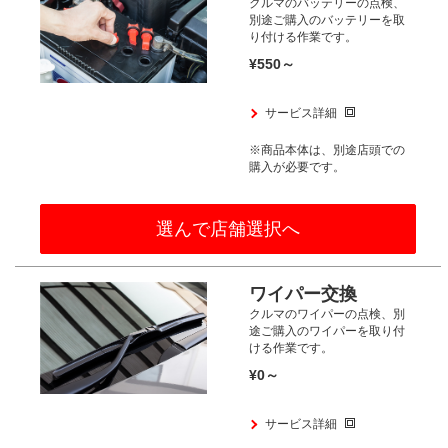
クルマのバッテリーの点検、
別途ご購入のバッテリーを取
り付ける
作業です。
¥550～
サービス詳細
※商品本体は、別途店頭での
購入が
必要です。
選んで店舗選択へ
ワイパー交換
クルマのワイパーの点検、
別
途ご購入のワイパーを取り付
ける
作業です。
¥0～
サービス詳細