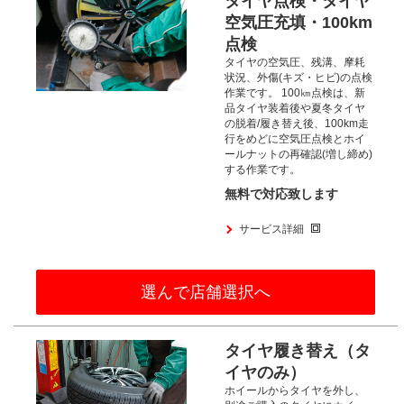
タイヤ点検・タイヤ
空気圧充填・100km
点検
タイヤの空気圧、残溝、摩耗
状況、
外傷(キズ・ヒビ)の点検
作業です。
100㎞点検は、新
品タイヤ装着後や夏冬タイヤ
の脱着/履き替え後、100km走
行をめどに空気圧点検とホイ
ールナットの再確認(増し締め)
する作業です。​
無料で対応致します
サービス詳細
選んで店舗選択へ
タイヤ履き替え（タ
イヤのみ）
ホイールからタイヤを外し、