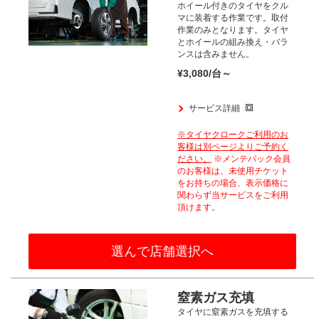
ホイール付きのタイヤをクル
マに装着する作業です。
取付
作業のみとなります。
タイヤ
とホイールの組み換え・バラ
ンスは含みません。
¥3,080/台～
サービス詳細
※タイヤクロークご利用のお
客様は
別ページよりご予約く
ださい。
※メンテパック会員
のお客様は、
未使用チケット
をお持ちの場合、
表示価格に
関わらず当サービスをご利用
頂けます。​
選んで店舗選択へ
窒素ガス充填
タイヤに窒素ガスを充填する