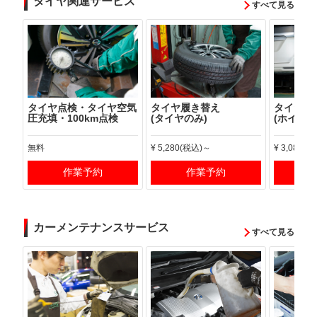
タイヤ関連サービス
すべて見る
タイヤ履き替え
タイヤ点検・タイヤ空気
タイヤ履
(タイヤのみ)
圧充填・100km点検
(ホイール
¥ 5,280(税込)～
無料
¥ 3,080(
作業予約
作業予約
カーメンテナンスサービス
すべて見る