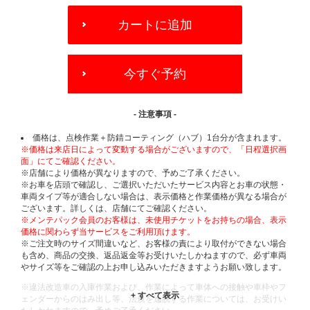
ADD
TO
カートに追加
CART
OPTIONS
今すぐ予約
- 注意事項 -
価格は、点検作業＋防錆コーティング（ハブ）1台分が含まれます。
※価格は来店日によって変動する場合がございますので、「日程選択画
面」にてご確認ください。
※店舗により価格が異なりますので、予めご了承ください。
※お車を店頭で確認し、ご選択いただいたサービス内容とお車の状態・
車両タイプ等が適合しない場合は、表示価格と作業価格が異なる場合が
ございます。詳しくは、店舗にてご確認ください。
※メンテパック会員のお客様は、未使用チケットをお持ちの場合、表示
価格に関わらず当サービスをご利用頂けます。
※ご注文時のサイズ間違いなど、お客様の責により取付ができない場合
も含め、商品の交換、返品返金等お受けいたしかねますので、必ず車両
やサイズ等をご確認の上お申し込みいただきますようお願い致します。
※違法改造車の入庫作業および、作業によって車体への接触や車枠やフ
ェンダーからのはみ出し等、法規を逸脱する作業については、お受けい