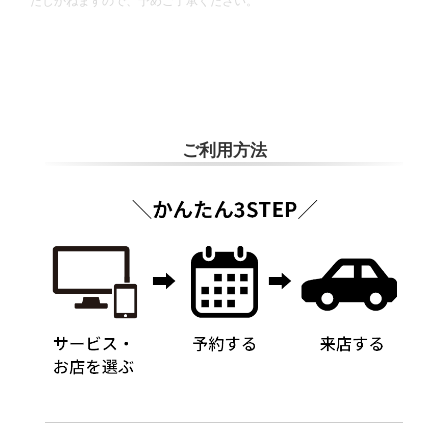
たしかねますので、予めご了承ください。
※輸入車や一部希少車種等には対応できない場合もございます。
※おクルマの状態(作業の安全性を確保できない場合など含め)によって
は、ご来店当日であっても、作業をお断りさせて頂く場合もございま
す。
ADDITIONAL
INFORMATION
ご利用方法