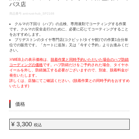
パス店
DETAILS
商品番号
anti-rust-hub_SP2168
クルマの下回り（ハブ）の点検、専用液剤でコーティングする作業
です。クルマの安全走行のために、必要に応じてコーティングすること
をおすすめします。
ブリヂストンのタイヤ専門店(コクピット/タイヤ館)での作業1台分単
位での販売です。「カートに追加」又は「今すぐ予約」よりお進みくだ
さい。
※WEB上の表示価格は、
脱着作業と同時予約いただいた場合のハブ防錆
コーディングの価格
です。ハブ防錆だけをご予約された場合、タイヤホ
イールを外し、防錆施工する必要がございますので、別途、脱着料金が
発生いたします。
詳しくは、店舗にてご確認ください。(脱着作業との同時予約をおすすめ
いたします)
価格
¥ 3,300
税込