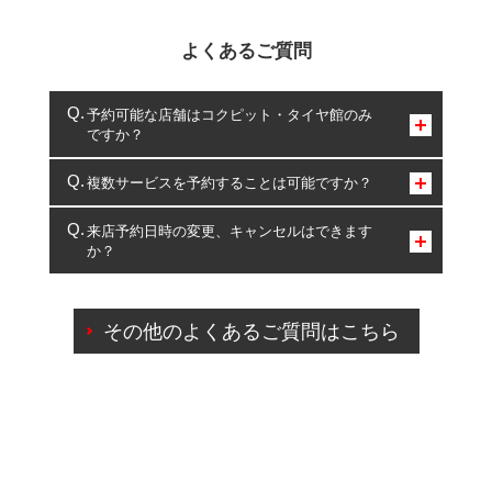
よくあるご質問
予約可能な店舗はコクピット・タイヤ館のみ
ですか？
コクピット・タイヤ館のみとなります。
複数サービスを予約することは可能ですか？
複数サービスのご予約は可能です。
来店予約日時の変更、キャンセルはできます
か？
一部の商品・サービスの組み合わせに限り、同時にご予約が
出来ないものもございます。
ご来店予約日の3営業日前までマイページからの予約
日変更が可能です。
その他のよくあるご質問はこちら
ご来店予約日の3営業日前を過ぎている場合のご予約
の日時変更につきましては、直接ご予約の店舗まで
お問合せください。
また、やむを得ない事由によりご予約のキャンセル
をご希望の際は、直接ご予約いただいた店舗へご連
絡ください。