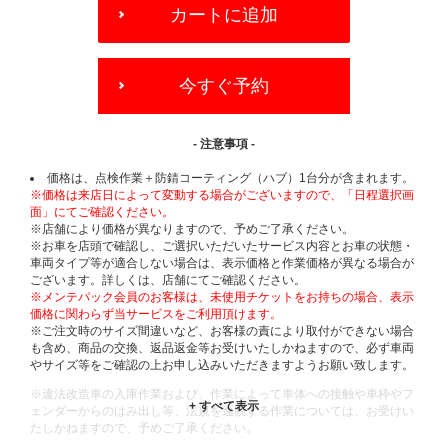
TO
カートに追加
CART
OPTIONS
今すぐ予約
- 注意事項 -
価格は、点検作業＋防錆コーティング（ハブ）1台分が含まれます。
※価格は来店日によって変動する場合がございますので、「日程選択画
面」にてご確認ください。
※店舗により価格が異なりますので、予めご了承ください。
※お車を店頭で確認し、ご選択いただいたサービス内容とお車の状態・
車両タイプ等が適合しない場合は、表示価格と作業価格が異なる場合が
ございます。詳しくは、店舗にてご確認ください。
※メンテパック会員のお客様は、未使用チケットをお持ちの場合、表示
価格に関わらず当サービスをご利用頂けます。
※ご注文時のサイズ間違いなど、お客様の責により取付ができない場合
も含め、商品の交換、返品返金等お受けいたしかねますので、必ず車両
やサイズ等をご確認の上お申し込みいただきますようお願い致します。
※違法改造車の入庫作業および、作業によって車体への接触や車枠やフ
ェンダーからのはみ出し等、法規を逸脱する作業については、お受けい
たしかねますので、予めご了承ください。
※輸入車や一部希少車種等には対応できない場合もございます。