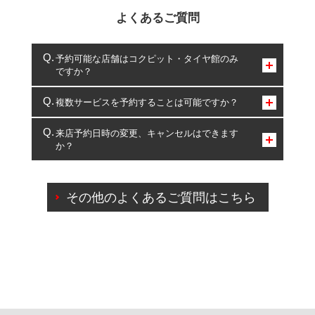
よくあるご質問
予約可能な店舗はコクピット・タイヤ館のみ
ですか？
コクピット・タイヤ館のみとなります。
複数サービスを予約することは可能ですか？
複数サービスのご予約は可能です。
来店予約日時の変更、キャンセルはできます
か？
一部の商品・サービスの組み合わせに限り、同時にご予約が
出来ないものもございます。
ご来店予約日の3営業日前までマイページからの予約
日変更が可能です。
その他のよくあるご質問はこちら
ご来店予約日の3営業日前を過ぎている場合のご予約
の日時変更につきましては、直接ご予約の店舗まで
お問合せください。
また、やむを得ない事由によりご予約のキャンセル
をご希望の際は、直接ご予約いただいた店舗へご連
絡ください。