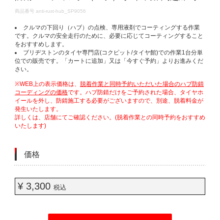
DETAILS
商品番号
anti-rust-hub_SP9056
クルマの下回り（ハブ）の点検、専用液剤でコーティングする作業
です。クルマの安全走行のために、必要に応じてコーティングすること
をおすすめします。
ブリヂストンのタイヤ専門店(コクピット/タイヤ館)での作業1台分単
位での販売です。「カートに追加」又は「今すぐ予約」よりお進みくだ
さい。
※WEB上の表示価格は、
脱着作業と同時予約いただいた場合のハブ防錆
コーディングの価格
です。ハブ防錆だけをご予約された場合、タイヤホ
イールを外し、防錆施工する必要がございますので、別途、脱着料金が
発生いたします。
詳しくは、店舗にてご確認ください。(脱着作業との同時予約をおすすめ
いたします)
価格
¥ 3,300
税込
ADD