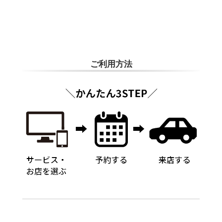
※おクルマの状態(作業の安全性を確保できない場合など含め)によって
は、ご来店当日であっても、作業をお断りさせて頂く場合もございま
す。
ADDITIONAL
INFORMATION
ご利用方法