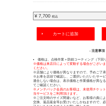
¥ 7,700
税込
ADD
カートに追加
TO
CART
OPTIONS
- 注意事項 
価格は、点検作業＋防錆コーティング（下回
※価格は来店日によって変動する場合がござい
ください。
※店舗により価格が異なりますので、予めご了
※お車を店頭で確認し、ご選択いただいたサー
適合しない場合は、表示価格と作業価格が異な
てご確認ください。
※メンテパック会員のお客様は、未使用チケッ
当サービスをご利用頂けます。
※ご注文時のサイズ間違いなど、お客様の責に
交換、返品返金等お受けいたしかねますので、