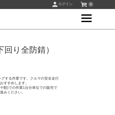
ログイン
0
下回り全防錆）
ングする作業です。クルマの安全走行
をおすすめします。
イヤ館)での作業1台分単位での販売で
お進みください。