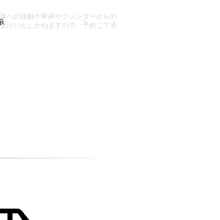
車体への接触や車枠やフェンダーからの
お受けいたしかねますので、予めご了承
合もございます。
場合など含め)によっては、ご来店当日
ざいます。