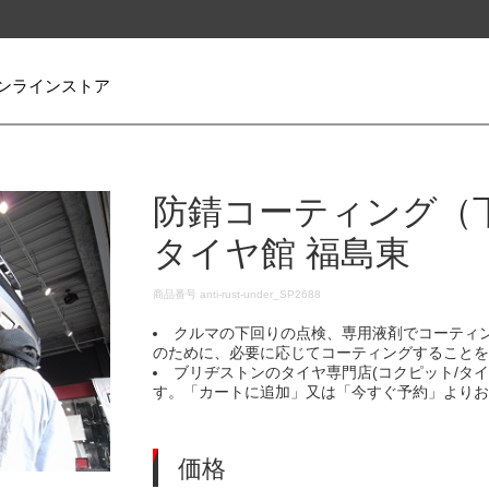
ンラインストア
防錆コーティング（
タイヤ館 福島東
DETAILS
商品番号
anti-rust-under_SP2688
クルマの下回りの点検、専用液剤でコーティ
のために、必要に応じてコーティングすること
ブリヂストンのタイヤ専門店(コクピット/タ
す。「カートに追加」又は「今すぐ予約」より
価格