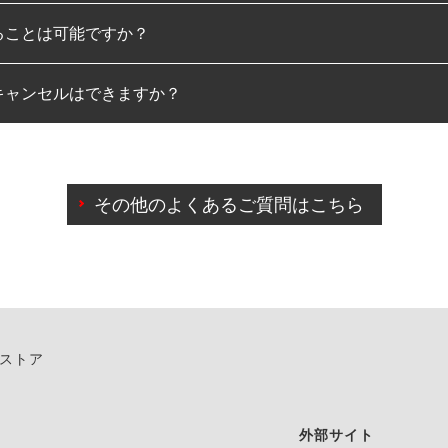
ることは可能ですか？
のみとなります。
キャンセルはできますか？
は可能です。
わせに限り、同時にご予約が出来ないものもございます。
日前までマイページからの予約日変更が可能です。
日前を過ぎている場合のご予約の日時変更につきましては、直
その他のよくあるご質問はこちら
由によりご予約のキャンセルをご希望の際は、直接ご予約いた
ンストア
外部サイト