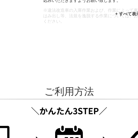
込みいただきますようお願い致します。
※違法改造車の入庫作業および、作業によって
はみ出し等、法規を逸脱する作業については、
ください。
※輸入車や一部希少車種等には対応できない場
※おクルマの状態(作業の安全性を確保できない
であっても、作業をお断りさせて頂く場合もご
ご利用方法