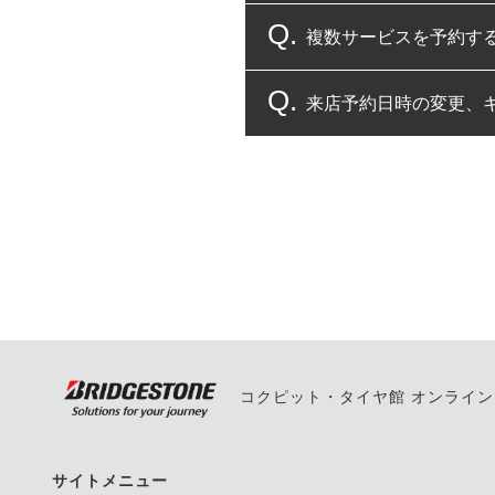
複数サービスを予約す
コクピット・タイヤ館
来店予約日時の変更、
複数サービスのご予約
一部の商品・サービスの組み合
ご来店予約日の3営業
ご来店予約日の3営業
ください。
また、やむを得ない事
い。
コクピット・タイヤ館 オンライ
サイトメニュー