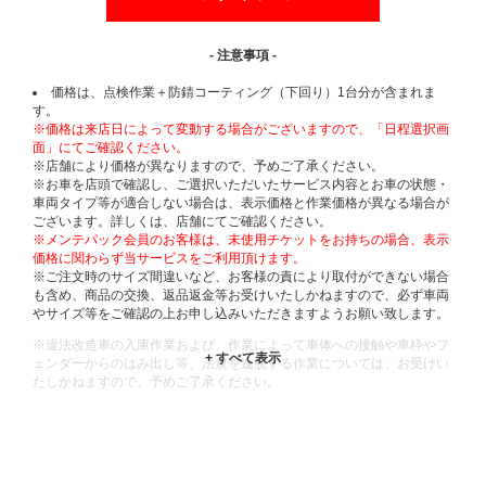
- 注意事項 -
価格は、点検作業＋防錆コーティング（下回り）1台分が含まれま
す。
※価格は来店日によって変動する場合がございますので、「日程選択画
面」にてご確認ください。
※店舗により価格が異なりますので、予めご了承ください。
※お車を店頭で確認し、ご選択いただいたサービス内容とお車の状態・
車両タイプ等が適合しない場合は、表示価格と作業価格が異なる場合が
ございます。詳しくは、店舗にてご確認ください。
※メンテパック会員のお客様は、未使用チケットをお持ちの場合、表示
価格に関わらず当サービスをご利用頂けます。
※ご注文時のサイズ間違いなど、お客様の責により取付ができない場合
も含め、商品の交換、返品返金等お受けいたしかねますので、必ず車両
やサイズ等をご確認の上お申し込みいただきますようお願い致します。
※違法改造車の入庫作業および、作業によって車体への接触や車枠やフ
ェンダーからのはみ出し等、法規を逸脱する作業については、お受けい
たしかねますので、予めご了承ください。
※輸入車や一部希少車種等には対応できない場合もございます。
※おクルマの状態(作業の安全性を確保できない場合など含め)によって
は、ご来店当日であっても、作業をお断りさせて頂く場合もございま
す。
ADDITIONAL
INFORMATION