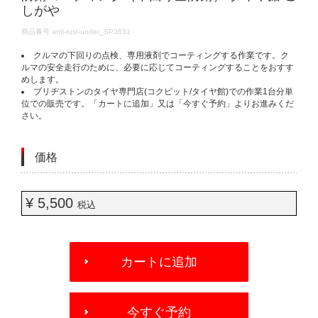
しがや
DETAILS
商品番号
anti-rust-under_SP3631
クルマの下回りの点検、専用液剤でコーティングする作業です。ク
ルマの安全走行のために、必要に応じてコーティングすることをおすす
めします。
ブリヂストンのタイヤ専門店(コクピット/タイヤ館)での作業1台分単
位での販売です。「カートに追加」又は「今すぐ予約」よりお進みくだ
さい。
価格
¥ 5,500
税込
ADD
TO
カートに追加
CART
OPTIONS
今すぐ予約