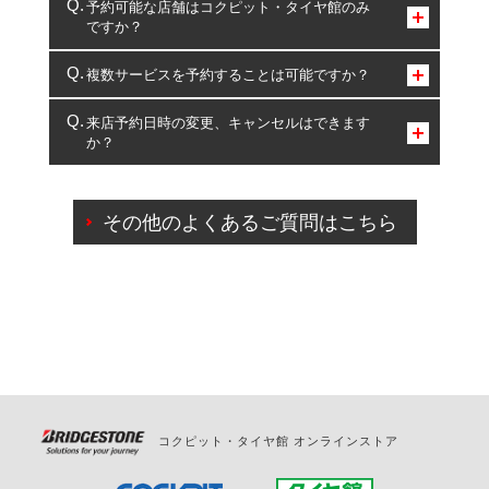
予約可能な店舗はコクピット・タイヤ館のみ
ですか？
コクピット・タイヤ館のみとなります。
複数サービスを予約することは可能ですか？
複数サービスのご予約は可能です。
来店予約日時の変更、キャンセルはできます
か？
一部の商品・サービスの組み合わせに限り、同時にご予約が
出来ないものもございます。
ご来店予約日の3営業日前までマイページからの予約
日変更が可能です。
その他のよくあるご質問はこちら
ご来店予約日の3営業日前を過ぎている場合のご予約
の日時変更につきましては、直接ご予約の店舗まで
お問合せください。
また、やむを得ない事由によりご予約のキャンセル
をご希望の際は、直接ご予約いただいた店舗へご連
絡ください。
コクピット・タイヤ館 オンラインストア