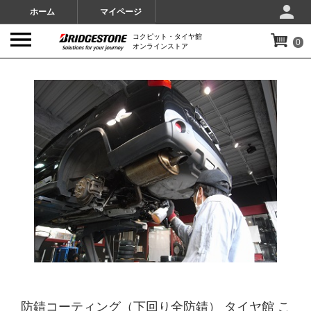
ホーム
マイページ
コクピット・タイヤ館
0
オンラインストア
IMAGES
防錆コーティング（下回り全防錆） タイヤ館 こ