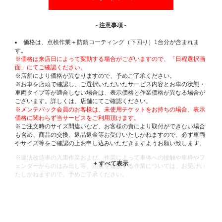
- 注意事項 -
価格は、点検作業＋防錆コーティング（下回り）1台分が含まれま
す。
※価格は来店日によって変動する場合がございますので、「日程選択画
面」にてご確認ください。
※店舗により価格が異なりますので、予めご了承ください。
※お車を店頭で確認し、ご選択いただいたサービス内容とお車の状態・
車両タイプ等が適合しない場合は、表示価格と作業価格が異なる場合が
ございます。詳しくは、店舗にてご確認ください。
※メンテパック会員のお客様は、未使用チケットをお持ちの場合、表示
価格に関わらず当サービスをご利用頂けます。
※ご注文時のサイズ間違いなど、お客様の責により取付ができない場合
も含め、商品の交換、返品返金等お受けいたしかねますので、必ず車両
やサイズ等をご確認の上お申し込みいただきますようお願い致します。
※違法改造車の入庫作業および、作業によって車体への接触や車枠やフ
ェンダーからのはみ出し等、法規を逸脱する作業については、お受けい
たしかねますので、予めご了承ください。
※輸入車や一部希少車種等には対応できない場合もございます。
※おクルマの状態(作業の安全性を確保できない場合など含め)によって
は、ご来店当日であっても、作業をお断りさせて頂く場合もございま
す。
ADDITIONAL
INFORMATION