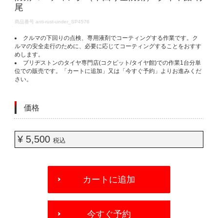
尾
DETAILS
商品番号
anti-rust-under_SP4576
クルマの下回りの点検、専用液剤でコーティングする作業です。ク
ルマの安全走行のために、必要に応じてコーティングすることをおすす
めします。
ブリヂストンのタイヤ専門店(コクピット/タイヤ館)での作業1台分単
位での販売です。「カートに追加」又は「今すぐ予約」よりお進みくだ
さい。
価格
¥ 5,500
税込
ADD
TO
カートに追加
CART
OPTIONS
今すぐ予約