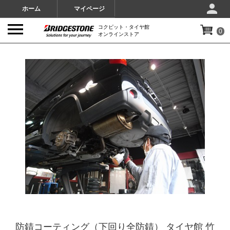
ホーム
マイページ
コクピット・タイヤ館
0
オンラインストア
IMAGES
防錆コーティング（下回り全防錆） タイヤ館 竹