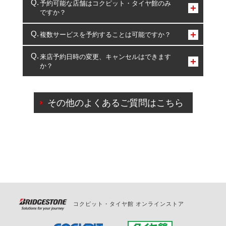
予約可能な店舗はコクピット・タイヤ館のみ
ですか？
コクピット・タイヤ館のみとなります。
複数サービスを予約することは可能ですか？
複数サービスのご予約は可能です。
来店予約日時の変更、キャンセルはできます
か？
一部の商品・サービスの組み合わせに限り、同時にご予約が
出来ないものもございます。
ご来店予約日の3営業日前までマイページからの予約
日変更が可能です。
その他のよくあるご質問はこちら
ご来店予約日の3営業日前を過ぎている場合のご予約
の日時変更につきましては、直接ご予約の店舗まで
お問合せください。
また、やむを得ない事由によりご予約のキャンセル
をご希望の際は、直接ご予約いただいた店舗へご連
絡ください。
コクピット・タイヤ館 オンラインストア