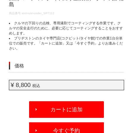
島
DETAILS
商品番号
anti-rust-under_SP7112
クルマの下回りの点検、専用液剤でコーティングする作業です。ク
ルマの安全走行のために、必要に応じてコーティングすることをおすす
めします。
ブリヂストンのタイヤ専門店(コクピット/タイヤ館)での作業1台分単
位での販売です。「カートに追加」又は「今すぐ予約」よりお進みくだ
さい。
価格
¥ 8,800
税込
ADD
TO
カートに追加
CART
OPTIONS
今すぐ予約