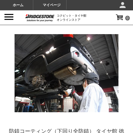
ホーム
マイページ
コクピット・タイヤ館
0
オンラインストア
IMAGES
防錆コーティング（下回り全防錆） タイヤ館 徳