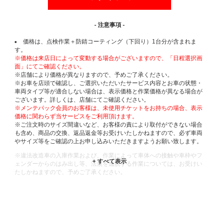
- 注意事項 -
価格は、点検作業＋防錆コーティング（下回り）1台分が含まれま
す。
※価格は来店日によって変動する場合がございますので、「日程選択画
面」にてご確認ください。
※店舗により価格が異なりますので、予めご了承ください。
※お車を店頭で確認し、ご選択いただいたサービス内容とお車の状態・
車両タイプ等が適合しない場合は、表示価格と作業価格が異なる場合が
ございます。詳しくは、店舗にてご確認ください。
※メンテパック会員のお客様は、未使用チケットをお持ちの場合、表示
価格に関わらず当サービスをご利用頂けます。
※ご注文時のサイズ間違いなど、お客様の責により取付ができない場合
も含め、商品の交換、返品返金等お受けいたしかねますので、必ず車両
やサイズ等をご確認の上お申し込みいただきますようお願い致します。
※違法改造車の入庫作業および、作業によって車体への接触や車枠やフ
ェンダーからのはみ出し等、法規を逸脱する作業については、お受けい
たしかねますので、予めご了承ください。
※輸入車や一部希少車種等には対応できない場合もございます。
※おクルマの状態(作業の安全性を確保できない場合など含め)によって
は、ご来店当日であっても、作業をお断りさせて頂く場合もございま
す。
ADDITIONAL
INFORMATION