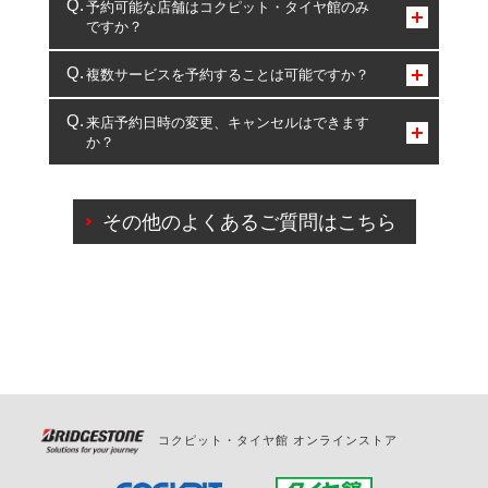
予約可能な店舗はコクピット・タイヤ館のみ
ですか？
コクピット・タイヤ館のみとなります。
複数サービスを予約することは可能ですか？
複数サービスのご予約は可能です。
来店予約日時の変更、キャンセルはできます
か？
一部の商品・サービスの組み合わせに限り、同時にご予約が
出来ないものもございます。
ご来店予約日の3営業日前までマイページからの予約
日変更が可能です。
その他のよくあるご質問はこちら
ご来店予約日の3営業日前を過ぎている場合のご予約
の日時変更につきましては、直接ご予約の店舗まで
お問合せください。
また、やむを得ない事由によりご予約のキャンセル
をご希望の際は、直接ご予約いただいた店舗へご連
絡ください。
コクピット・タイヤ館 オンラインストア