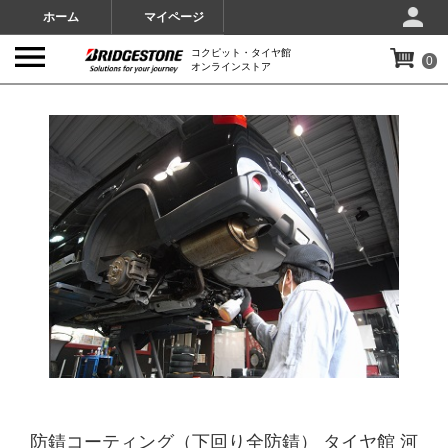
ホーム
マイページ
コクピット・タイヤ館
0
オンラインストア
IMAGES
防錆コーティング（下回り全防錆） タイヤ館 河