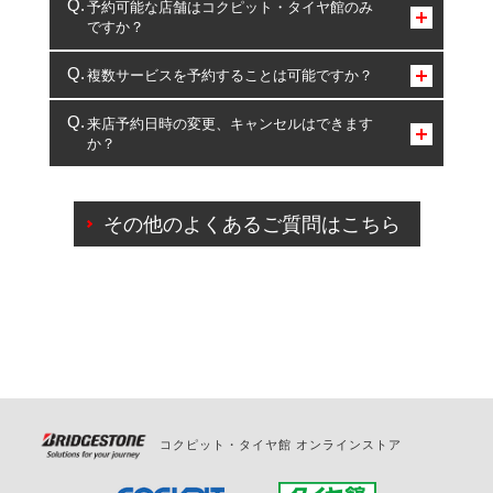
予約可能な店舗はコクピット・タイヤ館のみ
ですか？
コクピット・タイヤ館のみとなります。
複数サービスを予約することは可能ですか？
複数サービスのご予約は可能です。
来店予約日時の変更、キャンセルはできます
か？
一部の商品・サービスの組み合わせに限り、同時にご予約が
出来ないものもございます。
ご来店予約日の3営業日前までマイページからの予約
日変更が可能です。
その他のよくあるご質問はこちら
ご来店予約日の3営業日前を過ぎている場合のご予約
の日時変更につきましては、直接ご予約の店舗まで
お問合せください。
また、やむを得ない事由によりご予約のキャンセル
をご希望の際は、直接ご予約いただいた店舗へご連
絡ください。
コクピット・タイヤ館 オンラインストア