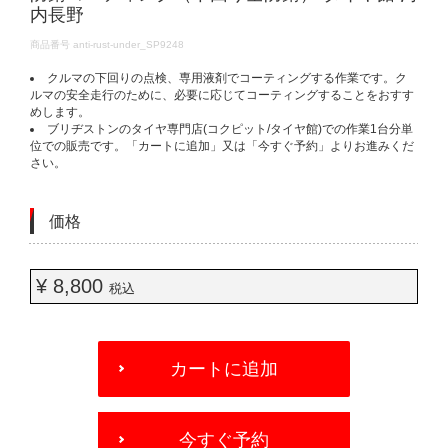
内長野
DETAILS
商品番号
anti-rust-under_SP9248
クルマの下回りの点検、専用液剤でコーティングする作業です。ク
ルマの安全走行のために、必要に応じてコーティングすることをおすす
めします。
ブリヂストンのタイヤ専門店(コクピット/タイヤ館)での作業1台分単
位での販売です。「カートに追加」又は「今すぐ予約」よりお進みくだ
さい。
価格
¥ 8,800
税込
ADD
TO
カートに追加
CART
OPTIONS
今すぐ予約