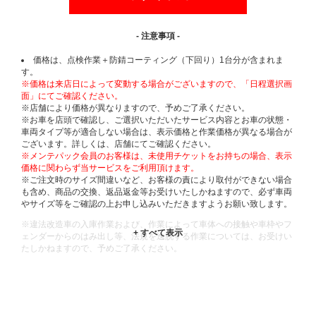
- 注意事項 -
価格は、点検作業＋防錆コーティング（下回り）1台分が含まれま
す。
※価格は来店日によって変動する場合がございますので、「日程選択画
面」にてご確認ください。
※店舗により価格が異なりますので、予めご了承ください。
※お車を店頭で確認し、ご選択いただいたサービス内容とお車の状態・
車両タイプ等が適合しない場合は、表示価格と作業価格が異なる場合が
ございます。詳しくは、店舗にてご確認ください。
※メンテパック会員のお客様は、未使用チケットをお持ちの場合、表示
価格に関わらず当サービスをご利用頂けます。
※ご注文時のサイズ間違いなど、お客様の責により取付ができない場合
も含め、商品の交換、返品返金等お受けいたしかねますので、必ず車両
やサイズ等をご確認の上お申し込みいただきますようお願い致します。
※違法改造車の入庫作業および、作業によって車体への接触や車枠やフ
ェンダーからのはみ出し等、法規を逸脱する作業については、お受けい
たしかねますので、予めご了承ください。
※輸入車や一部希少車種等には対応できない場合もございます。
※おクルマの状態(作業の安全性を確保できない場合など含め)によって
は、ご来店当日であっても、作業をお断りさせて頂く場合もございま
す。
ADDITIONAL
INFORMATION