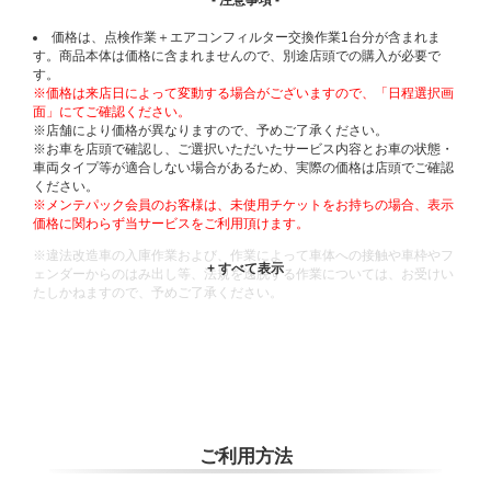
- 注意事項 -
価格は、点検作業＋エアコンフィルター交換作業1台分が含まれま
す。商品本体は価格に含まれませんので、別途店頭での購入が必要で
す。
※価格は来店日によって変動する場合がございますので、「日程選択画
面」にてご確認ください。
※店舗により価格が異なりますので、予めご了承ください。
※お車を店頭で確認し、ご選択いただいたサービス内容とお車の状態・
車両タイプ等が適合しない場合があるため、実際の価格は店頭でご確認
ください。
※メンテパック会員のお客様は、未使用チケットをお持ちの場合、表示
価格に関わらず当サービスをご利用頂けます。
※違法改造車の入庫作業および、作業によって車体への接触や車枠やフ
ェンダーからのはみ出し等、法規を逸脱する作業については、お受けい
たしかねますので、予めご了承ください。
※輸入車や一部希少車種等には対応できない場合もございます。
※おクルマの状態(作業の安全性を確保できない場合など含め)によって
は、ご来店当日であっても、作業をお断りさせて頂く場合もございま
す。
ADDITIONAL
INFORMATION
ご利用方法