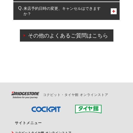
複数サービスのご予約は可能です。
来店予約日時の変更、キャンセルはできます
か？
一部の商品・サービスの組み合わせに限り、同時にご予約が
出来ないものもございます。
ご来店予約日の3営業日前までマイページからの予約
日変更が可能です。
その他のよくあるご質問はこちら
ご来店予約日の3営業日前を過ぎている場合のご予約
の日時変更につきましては、直接ご予約の店舗まで
お問合せください。
また、やむを得ない事由によりご予約のキャンセル
をご希望の際は、直接ご予約いただいた店舗へご連
絡ください。
コクピット・タイヤ館 オンラインストア
サイトメニュー
コクピットタイヤ館 オンラインストア