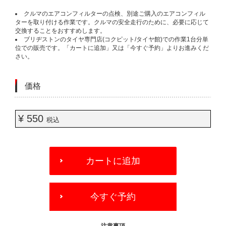
クルマのエアコンフィルターの点検、別途ご購入のエアコンフィル
ターを取り付ける作業です。クルマの安全走行のために、必要に応じて
交換することをおすすめします。
ブリヂストンのタイヤ専門店(コクピット/タイヤ館)での作業1台分単
位での販売です。「カートに追加」又は「今すぐ予約」よりお進みくだ
さい。
価格
¥ 550
税込
ADD
TO
カートに追加
CART
OPTIONS
今すぐ予約