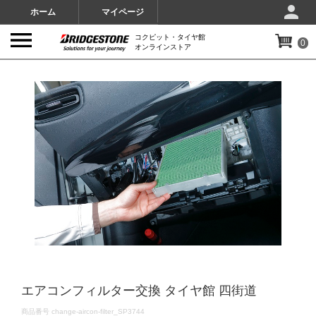
ホーム
マイページ
コクピット・タイヤ館
0
オンラインストア
IMAGES
エアコンフィルター交換 タイヤ館 四街道
DETAILS
商品番号
change-aircon-filter_SP3744