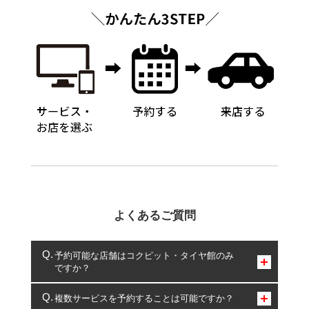
よくあるご質問
予約可能な店舗はコクピット・タイヤ館のみ
ですか？
コクピット・タイヤ館のみとなります。
複数サービスを予約することは可能ですか？