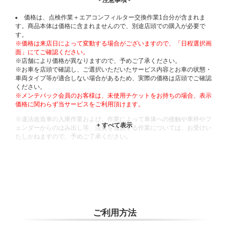
- 注意事項 -
価格は、点検作業＋エアコンフィルター交換作業1台分が含まれま
す。商品本体は価格に含まれませんので、別途店頭での購入が必要で
す。
※価格は来店日によって変動する場合がございますので、「日程選択画
面」にてご確認ください。
※店舗により価格が異なりますので、予めご了承ください。
※お車を店頭で確認し、ご選択いただいたサービス内容とお車の状態・
車両タイプ等が適合しない場合があるため、実際の価格は店頭でご確認
ください。
※メンテパック会員のお客様は、未使用チケットをお持ちの場合、表示
価格に関わらず当サービスをご利用頂けます。
※違法改造車の入庫作業および、作業によって車体への接触や車枠やフ
ェンダーからのはみ出し等、法規を逸脱する作業については、お受けい
たしかねますので、予めご了承ください。
※輸入車や一部希少車種等には対応できない場合もございます。
※おクルマの状態(作業の安全性を確保できない場合など含め)によって
は、ご来店当日であっても、作業をお断りさせて頂く場合もございま
す。
ADDITIONAL
INFORMATION
ご利用方法