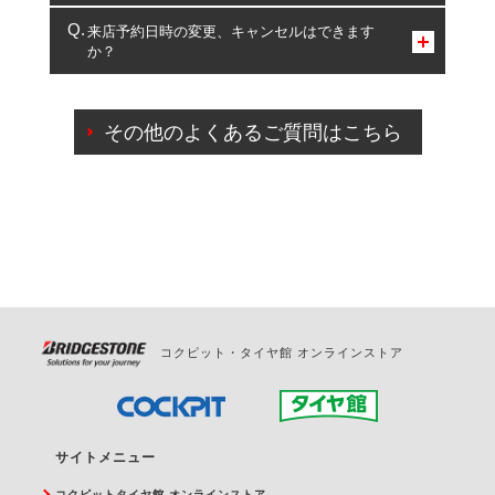
複数サービスのご予約は可能です。
来店予約日時の変更、キャンセルはできます
か？
一部の商品・サービスの組み合わせに限り、同時にご予約が
出来ないものもございます。
ご来店予約日の3営業日前までマイページからの予約
日変更が可能です。
その他のよくあるご質問はこちら
ご来店予約日の3営業日前を過ぎている場合のご予約
の日時変更につきましては、直接ご予約の店舗まで
お問合せください。
また、やむを得ない事由によりご予約のキャンセル
をご希望の際は、直接ご予約いただいた店舗へご連
絡ください。
コクピット・タイヤ館 オンラインストア
サイトメニュー
コクピットタイヤ館 オンラインストア