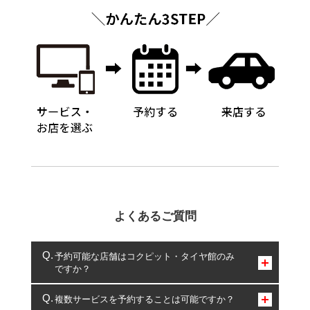
よくあるご質問
予約可能な店舗はコクピット・タイヤ館のみ
ですか？
コクピット・タイヤ館のみとなります。
複数サービスを予約することは可能ですか？