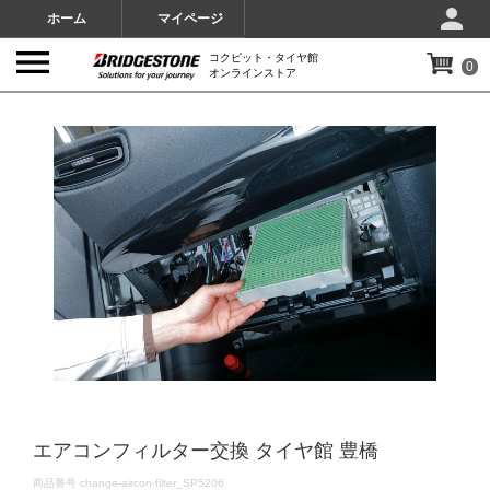
ホーム
マイページ
コクピット・タイヤ館
0
オンラインストア
IMAGES
エアコンフィルター交換 タイヤ館 豊橋
DETAILS
商品番号
change-aircon-filter_SP5206