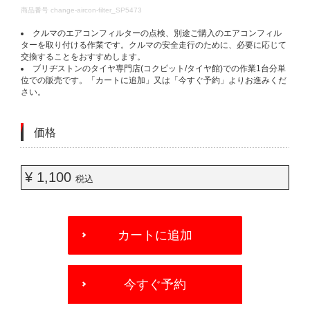
DETAILS
商品番号
change-aircon-filter_SP5473
クルマのエアコンフィルターの点検、別途ご購入のエアコンフィル
ターを取り付ける作業です。クルマの安全走行のために、必要に応じて
交換することをおすすめします。
ブリヂストンのタイヤ専門店(コクピット/タイヤ館)での作業1台分単
位での販売です。「カートに追加」又は「今すぐ予約」よりお進みくだ
さい。
価格
¥ 1,100
税込
ADD
TO
カートに追加
CART
OPTIONS
今すぐ予約