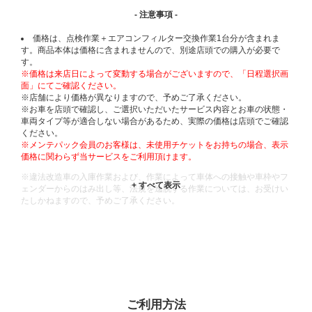
- 注意事項 -
価格は、点検作業＋エアコンフィルター交換作業1台分が含まれま
す。商品本体は価格に含まれませんので、別途店頭での購入が必要で
す。
※価格は来店日によって変動する場合がございますので、「日程選択画
面」にてご確認ください。
※店舗により価格が異なりますので、予めご了承ください。
※お車を店頭で確認し、ご選択いただいたサービス内容とお車の状態・
車両タイプ等が適合しない場合があるため、実際の価格は店頭でご確認
ください。
※メンテパック会員のお客様は、未使用チケットをお持ちの場合、表示
価格に関わらず当サービスをご利用頂けます。
※違法改造車の入庫作業および、作業によって車体への接触や車枠やフ
ェンダーからのはみ出し等、法規を逸脱する作業については、お受けい
たしかねますので、予めご了承ください。
※輸入車や一部希少車種等には対応できない場合もございます。
※おクルマの状態(作業の安全性を確保できない場合など含め)によって
は、ご来店当日であっても、作業をお断りさせて頂く場合もございま
す。
ADDITIONAL
INFORMATION
ご利用方法