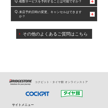
コクピット・タイヤ館のみとなります。
複数サービスを予約することは可能ですか？
複数サービスのご予約は可能です。
来店予約日時の変更、キャンセルはできます
か？
一部の商品・サービスの組み合わせに限り、同時にご予約が
出来ないものもございます。
ご来店予約日の3営業日前までマイページからの予約
日変更が可能です。
その他のよくあるご質問はこちら
ご来店予約日の3営業日前を過ぎている場合のご予約
の日時変更につきましては、直接ご予約の店舗まで
お問合せください。
また、やむを得ない事由によりご予約のキャンセル
をご希望の際は、直接ご予約いただいた店舗へご連
絡ください。
コクピット・タイヤ館 オンラインストア
サイトメニュー