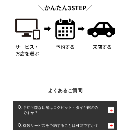
よくあるご質問
予約可能な店舗はコクピット・タイヤ館のみ
ですか？
コクピット・タイヤ館のみとなります。
複数サービスを予約することは可能ですか？