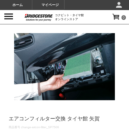
ホーム
マイページ
コクピット・タイヤ館
0
オンラインストア
IMAGES
エアコンフィルター交換 タイヤ館 矢賀
DETAILS
商品番号
change-aircon-filter_SP7506