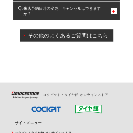
複数サービスのご予約は可能です。
来店予約日時の変更、キャンセルはできます
か？
一部の商品・サービスの組み合わせに限り、同時にご予約が
出来ないものもございます。
ご来店予約日の3営業日前までマイページからの予約
日変更が可能です。
その他のよくあるご質問はこちら
ご来店予約日の3営業日前を過ぎている場合のご予約
の日時変更につきましては、直接ご予約の店舗まで
お問合せください。
また、やむを得ない事由によりご予約のキャンセル
をご希望の際は、直接ご予約いただいた店舗へご連
絡ください。
コクピット・タイヤ館 オンラインストア
サイトメニュー
コクピットタイヤ館 オンラインストア