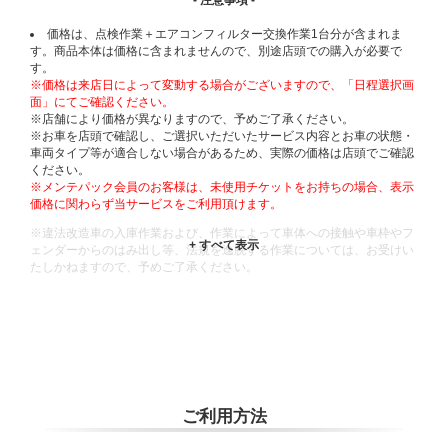
- 注意事項 -
価格は、点検作業＋エアコンフィルター交換作業1台分が含まれま
す。商品本体は価格に含まれませんので、別途店頭での購入が必要で
す。
※価格は来店日によって変動する場合がございますので、「日程選択画
面」にてご確認ください。
※店舗により価格が異なりますので、予めご了承ください。
※お車を店頭で確認し、ご選択いただいたサービス内容とお車の状態・
車両タイプ等が適合しない場合があるため、実際の価格は店頭でご確認
ください。
※メンテパック会員のお客様は、未使用チケットをお持ちの場合、表示
価格に関わらず当サービスをご利用頂けます。
※違法改造車の入庫作業および、作業によって車体への接触や車枠やフ
ェンダーからのはみ出し等、法規を逸脱する作業については、お受けい
たしかねますので、予めご了承ください。
※輸入車や一部希少車種等には対応できない場合もございます。
※おクルマの状態(作業の安全性を確保できない場合など含め)によって
は、ご来店当日であっても、作業をお断りさせて頂く場合もございま
す。
ADDITIONAL
INFORMATION
ご利用方法