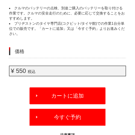
クルマのバッテリーの点検、別途ご購入のバッテリーを取り付ける
作業です。クルマの安全走行のために、必要に応じて交換することをお
すすめします。
ブリヂストンのタイヤ専門店(コクピット/タイヤ館)での作業1台分単
位での販売です。「カートに追加」又は「今すぐ予約」よりお進みくだ
さい。
価格
¥ 550
税込
ADD
TO
カートに追加
CART
OPTIONS
今すぐ予約
- 注意事項 -