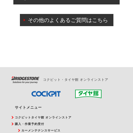
出来ないものもございます。
ご来店予約日の3営業日前までマイページからの予約
日変更が可能です。
その他のよくあるご質問はこちら
ご来店予約日の3営業日前を過ぎている場合のご予約
の日時変更につきましては、直接ご予約の店舗まで
お問合せください。
また、やむを得ない事由によりご予約のキャンセル
をご希望の際は、直接ご予約いただいた店舗へご連
絡ください。
コクピット・タイヤ館 オンラインストア
サイトメニュー
コクピットタイヤ館 オンラインストア
購入・作業予約受付
カーメンテナンスサービス