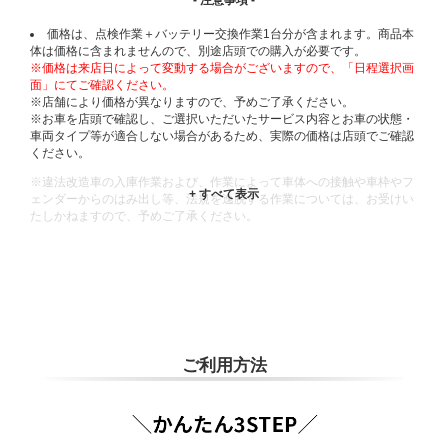
価格は、点検作業＋バッテリー交換作業1台分が含まれます。商品本
体は価格に含まれませんので、別途店頭での購入が必要です。
※価格は来店日によって変動する場合がございますので、「日程選択画
面」にてご確認ください。
※店舗により価格が異なりますので、予めご了承ください。
※お車を店頭で確認し、ご選択いただいたサービス内容とお車の状態・
車両タイプ等が適合しない場合があるため、実際の価格は店頭でご確認
ください。
※違法改造車の入庫作業および、作業によって車体への接触や車枠やフ
ェンダーからのはみ出し等、法規を逸脱する作業については、お受けい
たしかねますので、予めご了承ください。
※輸入車や一部希少車種等には対応できない場合もございます。
※おクルマの状態(作業の安全性を確保できない場合など含め)によって
は、ご来店当日であっても、作業をお断りさせて頂く場合もございま
す。
ADDITIONAL
INFORMATION
ご利用方法