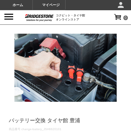
ホーム
マイページ
コクピット・タイヤ館
0
オンラインストア
IMAGES
バッテリー交換 タイヤ館 豊浦
DETAILS
商品番号
change-battery_JSH6620101