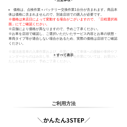
価格は、点検作業＋バッテリー交換作業1台分が含まれます。商品本
体は価格に含まれませんので、別途店頭での購入が必要です。
※価格は来店日によって変動する場合がございますので、「日程選択画
面」にてご確認ください。
※店舗により価格が異なりますので、予めご了承ください。
※お車を店頭で確認し、ご選択いただいたサービス内容とお車の状態・
車両タイプ等が適合しない場合があるため、実際の価格は店頭でご確認
ください。
※違法改造車の入庫作業および、作業によって車体への接触や車枠やフ
ェンダーからのはみ出し等、法規を逸脱する作業については、お受けい
たしかねますので、予めご了承ください。
※輸入車や一部希少車種等には対応できない場合もございます。
※おクルマの状態(作業の安全性を確保できない場合など含め)によって
は、ご来店当日であっても、作業をお断りさせて頂く場合もございま
す。
ADDITIONAL
INFORMATION
ご利用方法