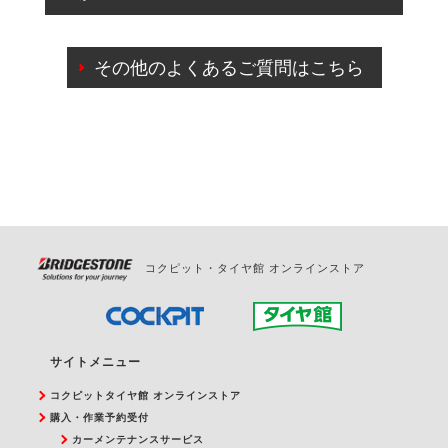
出来ないものもございます。
ご来店予約日の3営業日前までマイページからの予約
日変更が可能です。
その他のよくあるご質問はこちら
ご来店予約日の3営業日前を過ぎている場合のご予約
の日時変更につきましては、直接ご予約の店舗まで
お問合せください。
また、やむを得ない事由によりご予約のキャンセル
をご希望の際は、直接ご予約いただいた店舗へご連
絡ください。
コクピット・タイヤ館 オンラインストア
サイトメニュー
コクピットタイヤ館 オンラインストア
購入・作業予約受付
カーメンテナンスサービス