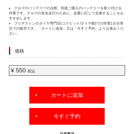
クルマのバッテリーの点検、別途ご購入のバッテリーを取り付ける
作業です。クルマの安全走行のために、必要に応じて交換することをお
すすめします。
ブリヂストンのタイヤ専門店(コクピット/タイヤ館)での作業1台分単
位での販売です。「カートに追加」又は「今すぐ予約」よりお進みくだ
さい。
価格
¥ 550
税込
ADD
TO
カートに追加
CART
OPTIONS
今すぐ予約
- 注意事項 -