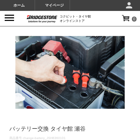
ホーム
マイページ
コクピット・タイヤ館
0
オンラインストア
IMAGES
バッテリー交換 タイヤ館 瀬谷
DETAILS
商品番号
change-battery_JSH8360101