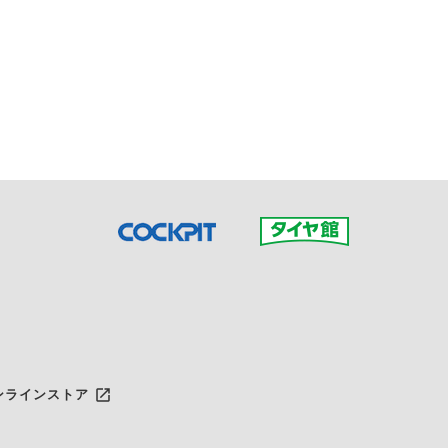
接ご予約の店舗までお問合せ
だいた店舗へご連絡くださ
launch
ンラインストア