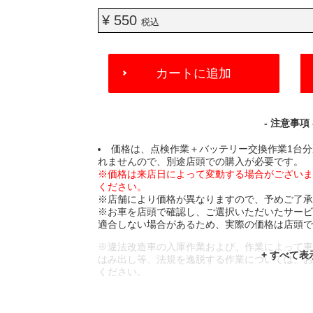
¥ 550
税込
ADD
カートに追加
TO
CART
OPTIONS
- 注意事項 
価格は、点検作業＋バッテリー交換作業1台
れませんので、別途店頭での購入が必要です。
※価格は来店日によって変動する場合がござい
ください。
※店舗により価格が異なりますので、予めご了
※お車を店頭で確認し、ご選択いただいたサー
適合しない場合があるため、実際の価格は店頭
※違法改造車の入庫作業および、作業によって
はみ出し等、法規を逸脱する作業については、
ください。
※輸入車や一部希少車種等には対応できない場
※おクルマの状態(作業の安全性を確保できない
であっても、作業をお断りさせて頂く場合もご