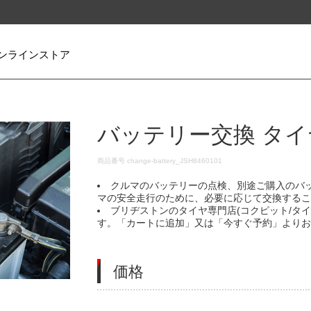
ンラインストア
バッテリー交換 タイ
DETAILS
商品番号
change-battery_JSH8460101
クルマのバッテリーの点検、別途ご購入のバ
マの安全走行のために、必要に応じて交換する
ブリヂストンのタイヤ専門店(コクピット/タ
す。「カートに追加」又は「今すぐ予約」より
価格