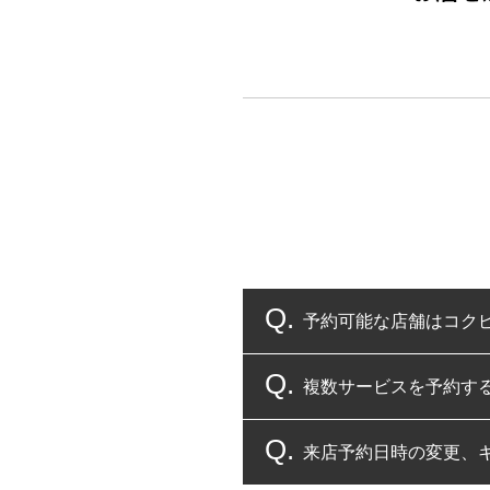
予約可能な店舗はコク
複数サービスを予約す
コクピット・タイヤ館
来店予約日時の変更、
複数サービスのご予約