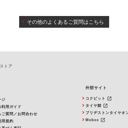
わせに限り、同時にご予約が出来ないものもございます。
日前までマイページからの予約日変更が可能です。
日前を過ぎている場合のご予約の日時変更につきましては、直
その他のよくあるご質問はこちら
由によりご予約のキャンセルをご希望の際は、直接ご予約いた
ンストア
外部サイト
launch
コクピット
ージ
launch
タイヤ館
の利用ガイド
ブリヂストンタイヤオ
るご質問／お問合わせ
launch
Mobox
利用規約