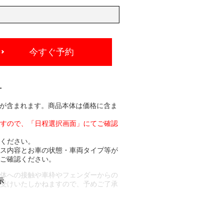
今すぐ予約
-
分が含まれます。商品本体は価格に含ま
ますので、「日程選択画面」にてご確認
承ください。
ビス内容とお車の状態・車両タイプ等が
でご確認ください。
車体への接触や車枠やフェンダーからの
お受けいたしかねますので、予めご了承
合もございます。
場合など含め)によっては、ご来店当日
ざいます。