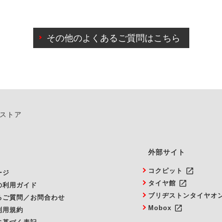
わせに限り、同時にご予約が出来ないものもございます。
日前までマイページからの予約日変更が可能です。
日前を過ぎている場合のご予約の日時変更につきましては、直
その他のよくあるご質問はこちら
由によりご予約のキャンセルをご希望の際は、直接ご予約いた
ンストア
外部サイト
launch
コクピット
ージ
launch
タイヤ館
の利用ガイド
ブリヂストンタイヤオ
るご質問／お問合わせ
launch
Mobox
利用規約