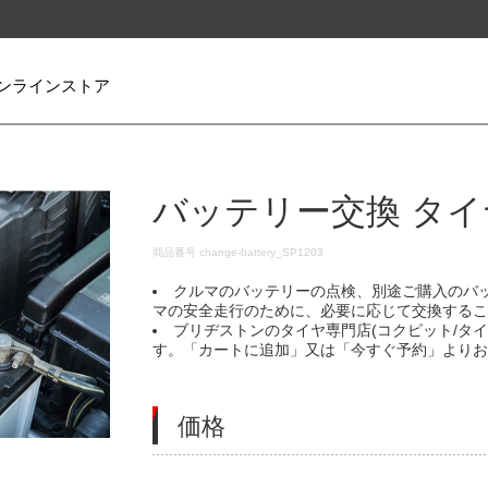
ンラインストア
バッテリー交換 タイ
DETAILS
商品番号
change-battery_SP1203
クルマのバッテリーの点検、別途ご購入のバ
マの安全走行のために、必要に応じて交換する
ブリヂストンのタイヤ専門店(コクピット/タ
す。「カートに追加」又は「今すぐ予約」より
価格