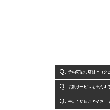
予約可能な店舗はコク
複数サービスを予約す
コクピット・タイヤ館
来店予約日時の変更、
複数サービスのご予約