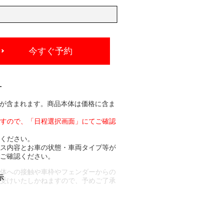
今すぐ予約
-
分が含まれます。商品本体は価格に含ま
ますので、「日程選択画面」にてご確認
承ください。
ビス内容とお車の状態・車両タイプ等が
でご確認ください。
車体への接触や車枠やフェンダーからの
お受けいたしかねますので、予めご了承
合もございます。
場合など含め)によっては、ご来店当日
ざいます。