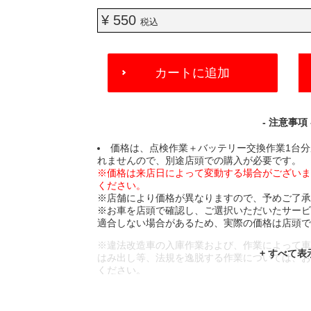
¥ 550
税込
ADD
カートに追加
TO
CART
OPTIONS
- 注意事項 
価格は、点検作業＋バッテリー交換作業1台
れませんので、別途店頭での購入が必要です。
※価格は来店日によって変動する場合がござい
ください。
※店舗により価格が異なりますので、予めご了
※お車を店頭で確認し、ご選択いただいたサー
適合しない場合があるため、実際の価格は店頭
※違法改造車の入庫作業および、作業によって
はみ出し等、法規を逸脱する作業については、
ください。
※輸入車や一部希少車種等には対応できない場
※おクルマの状態(作業の安全性を確保できない
であっても、作業をお断りさせて頂く場合もご