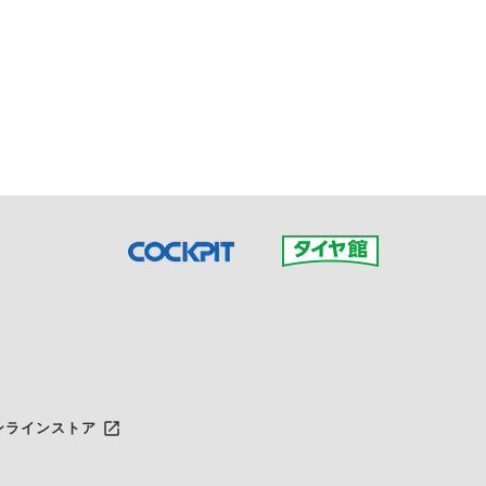
接ご予約の店舗までお問合せ
だいた店舗へご連絡くださ
launch
ンラインストア