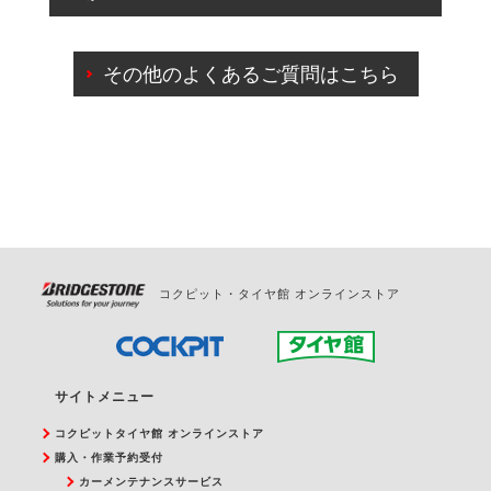
出来ないものもございます。
ご来店予約日の3営業日前までマイページからの予約
日変更が可能です。
その他のよくあるご質問はこちら
ご来店予約日の3営業日前を過ぎている場合のご予約
の日時変更につきましては、直接ご予約の店舗まで
お問合せください。
また、やむを得ない事由によりご予約のキャンセル
をご希望の際は、直接ご予約いただいた店舗へご連
絡ください。
コクピット・タイヤ館 オンラインストア
サイトメニュー
コクピットタイヤ館 オンラインストア
購入・作業予約受付
カーメンテナンスサービス