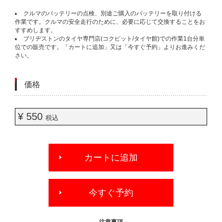
クルマのバッテリーの点検、別途ご購入のバッテリーを取り付ける
作業です。クルマの安全走行のために、必要に応じて交換することをお
すすめします。
ブリヂストンのタイヤ専門店(コクピット/タイヤ館)での作業1台分単
位での販売です。「カートに追加」又は「今すぐ予約」よりお進みくだ
さい。
価格
¥ 550
税込
ADD
TO
カートに追加
CART
OPTIONS
今すぐ予約
- 注意事項 -