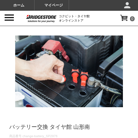
ホーム
マイページ
コクピット・タイヤ館
0
オンラインストア
IMAGES
バッテリー交換 タイヤ館 山形南
DETAILS
商品番号
change-battery_SP2976