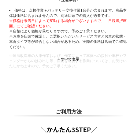
価格は、点検作業＋バッテリー交換作業1台分が含まれます。商品本
体は価格に含まれませんので、別途店頭での購入が必要です。
※価格は来店日によって変動する場合がございますので、「日程選択画
面」にてご確認ください。
※店舗により価格が異なりますので、予めご了承ください。
※お車を店頭で確認し、ご選択いただいたサービス内容とお車の状態・
車両タイプ等が適合しない場合があるため、実際の価格は店頭でご確認
ください。
※違法改造車の入庫作業および、作業によって車体への接触や車枠やフ
ェンダーからのはみ出し等、法規を逸脱する作業については、お受けい
たしかねますので、予めご了承ください。
※輸入車や一部希少車種等には対応できない場合もございます。
※おクルマの状態(作業の安全性を確保できない場合など含め)によって
は、ご来店当日であっても、作業をお断りさせて頂く場合もございま
す。
ADDITIONAL
INFORMATION
ご利用方法