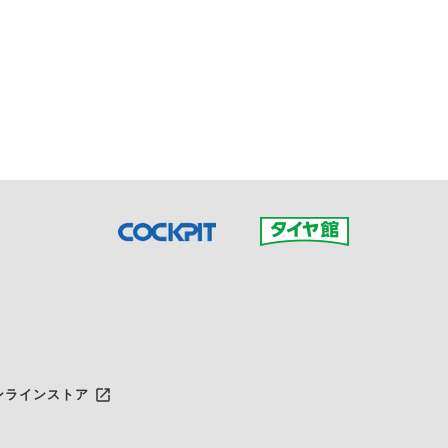
接ご予約の店舗までお問合せ
だいた店舗へご連絡くださ
launch
ンラインストア