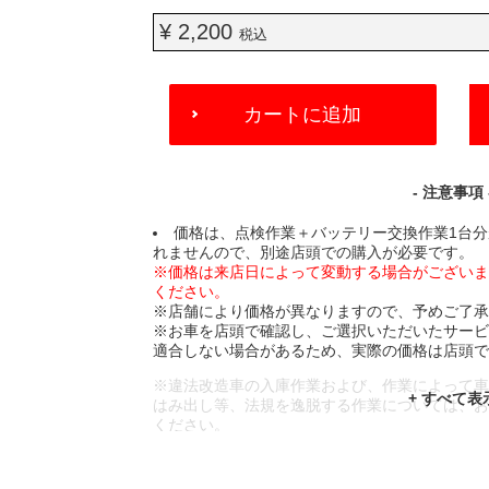
¥ 2,200
税込
ADD
カートに追加
TO
CART
OPTIONS
- 注意事項 
価格は、点検作業＋バッテリー交換作業1台
れませんので、別途店頭での購入が必要です。
※価格は来店日によって変動する場合がござい
ください。
※店舗により価格が異なりますので、予めご了
※お車を店頭で確認し、ご選択いただいたサー
適合しない場合があるため、実際の価格は店頭
※違法改造車の入庫作業および、作業によって
はみ出し等、法規を逸脱する作業については、
ください。
※輸入車や一部希少車種等には対応できない場
※おクルマの状態(作業の安全性を確保できない
であっても、作業をお断りさせて頂く場合もご