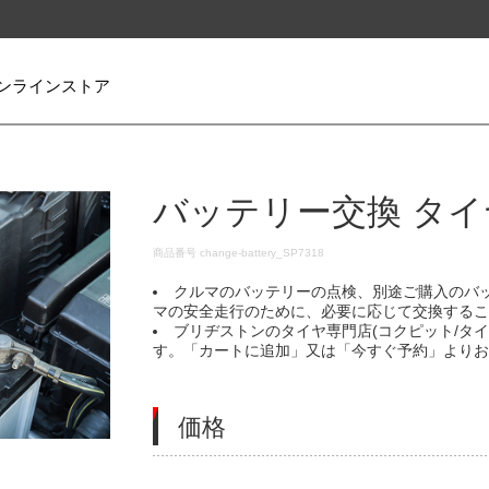
ンラインストア
バッテリー交換 タイ
DETAILS
商品番号
change-battery_SP7318
クルマのバッテリーの点検、別途ご購入のバ
マの安全走行のために、必要に応じて交換する
ブリヂストンのタイヤ専門店(コクピット/タ
す。「カートに追加」又は「今すぐ予約」より
価格