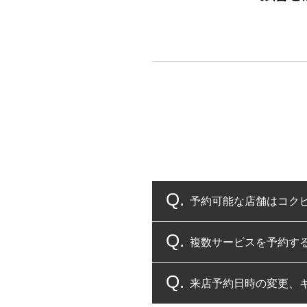
予約可能な店舗はコク
複数サービスを予約す
コクピット・タイヤ館
来店予約日時の変更、
複数サービスのご予約