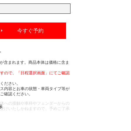
今すぐ予約
-
分が含まれます。商品本体は価格に含ま
ますので、「日程選択画面」にてご確認
承ください。
ビス内容とお車の状態・車両タイプ等が
でご確認ください。
車体への接触や車枠やフェンダーからの
お受けいたしかねますので、予めご了承
合もございます。
場合など含め)によっては、ご来店当日
ざいます。