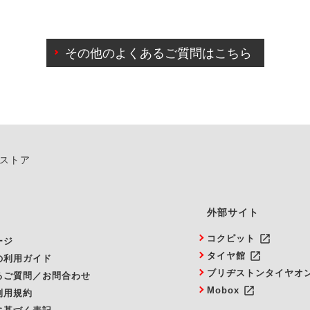
わせに限り、同時にご予約が出来ないものもございます。
日前までマイページからの予約日変更が可能です。
日前を過ぎている場合のご予約の日時変更につきましては、直
その他のよくあるご質問はこちら
由によりご予約のキャンセルをご希望の際は、直接ご予約いた
ンストア
外部サイト
launch
コクピット
ージ
launch
タイヤ館
の利用ガイド
ブリヂストンタイヤオ
るご質問／お問合わせ
launch
Mobox
利用規約