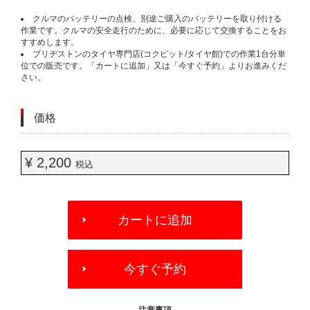
クルマのバッテリーの点検、別途ご購入のバッテリーを取り付ける
作業です。クルマの安全走行のために、必要に応じて交換することをお
すすめします。
ブリヂストンのタイヤ専門店(コクピット/タイヤ館)での作業1台分単
位での販売です。「カートに追加」又は「今すぐ予約」よりお進みくだ
さい。
価格
¥ 2,200
税込
ADD
TO
カートに追加
CART
OPTIONS
今すぐ予約
- 注意事項 -