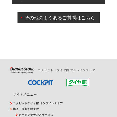
出来ないものもございます。
ご来店予約日の3営業日前までマイページからの予約
日変更が可能です。
その他のよくあるご質問はこちら
ご来店予約日の3営業日前を過ぎている場合のご予約
の日時変更につきましては、直接ご予約の店舗まで
お問合せください。
また、やむを得ない事由によりご予約のキャンセル
をご希望の際は、直接ご予約いただいた店舗へご連
絡ください。
コクピット・タイヤ館 オンラインストア
サイトメニュー
コクピットタイヤ館 オンラインストア
購入・作業予約受付
カーメンテナンスサービス