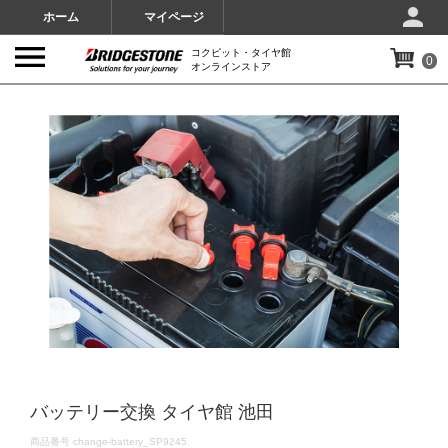
ホーム
マイページ
コクピット・タイヤ館
0
オンラインストア
IMAGES
バッテリー交換 タイヤ館 池田
DETAILS
商品番号
change-battery_SP9245