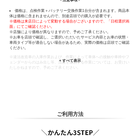
価格は、点検作業＋バッテリー交換作業1台分が含まれます。商品本
体は価格に含まれませんので、別途店頭での購入が必要です。
※価格は来店日によって変動する場合がございますので、「日程選択画
面」にてご確認ください。
※店舗により価格が異なりますので、予めご了承ください。
※お車を店頭で確認し、ご選択いただいたサービス内容とお車の状態・
車両タイプ等が適合しない場合があるため、実際の価格は店頭でご確認
ください。
※違法改造車の入庫作業および、作業によって車体への接触や車枠やフ
ェンダーからのはみ出し等、法規を逸脱する作業については、お受けい
たしかねますので、予めご了承ください。
※輸入車や一部希少車種等には対応できない場合もございます。
※おクルマの状態(作業の安全性を確保できない場合など含め)によって
は、ご来店当日であっても、作業をお断りさせて頂く場合もございま
す。
ADDITIONAL
INFORMATION
ご利用方法