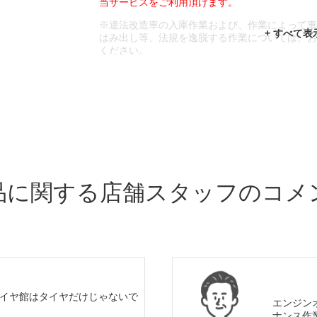
当サービスをご利用頂けます。
※違法改造車の入庫作業および、作業によって
はみ出し等、法規を逸脱する作業については、
ください。
※輸入車や一部希少車種等には対応できない場
※おクルマの状態(作業の安全性を確保できない
であっても、作業をお断りさせて頂く場合もご
品に関する店舗スタッフのコメ
イヤ館はタイヤだけじゃないで
エンジン
ナンス作