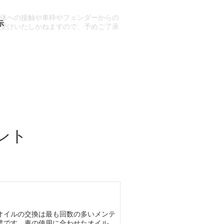
車体への接触や車枠やフェンダーからの
お受けいたしかねますので、予めご了承
合もございます。
場合など含め)によっては、ご来店当日
ざいます。
ント
オイルの交換は最も回数の多いメンテ
業です。車の使用に合わせたオイル