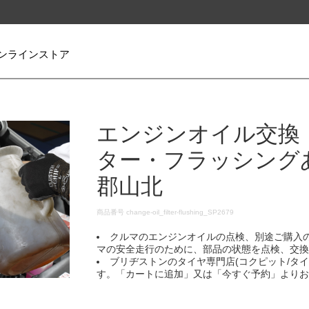
ンラインストア
エンジンオイル交換
ター・フラッシング
郡山北
DETAILS
商品番号
change-oil_filter-flushing_SP2679
クルマのエンジンオイルの点検、別途ご購入
マの安全走行のために、部品の状態を点検、交
ブリヂストンのタイヤ専門店(コクピット/タ
す。「カートに追加」又は「今すぐ予約」より