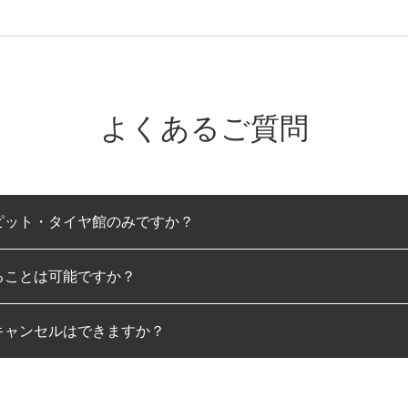
よくあるご質問
ピット・タイヤ館のみですか？
ることは可能ですか？
のみとなります。
キャンセルはできますか？
は可能です。
わせに限り、同時にご予約が出来ないものもございます。
日前までマイページからの予約日変更が可能です。
日前を過ぎている場合のご予約の日時変更につきましては、直