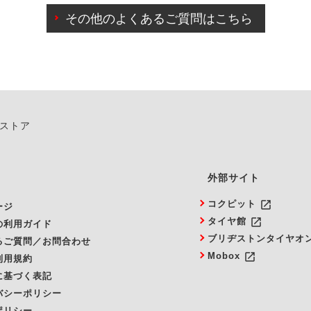
その他のよくあるご質問はこちら
由によりご予約のキャンセルをご希望の際は、直接ご予約いた
ンストア
外部サイト
launch
コクピット
ージ
launch
タイヤ館
の利用ガイド
ブリヂストンタイヤオ
るご質問／お問合わせ
launch
Mobox
利用規約
に基づく表記
バシーポリシー
ポリシー