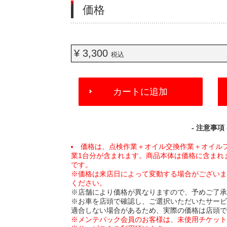
価格
¥ 3,300
税込
ADD
カートに追加
TO
CART
OPTIONS
- 注意事項 
価格は、点検作業＋オイル交換作業＋オイル
業1台分が含まれます。商品本体は価格に含まれ
です。
※価格は来店日によって変動する場合がござい
ください。
※店舗により価格が異なりますので、予めご了
※お車を店頭で確認し、ご選択いただいたサー
適合しない場合があるため、実際の価格は店頭
※メンテパック会員のお客様は、未使用チケッ