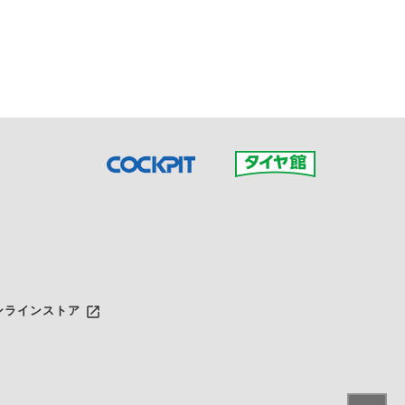
だいた店舗へご連絡くださ
launch
ンラインストア