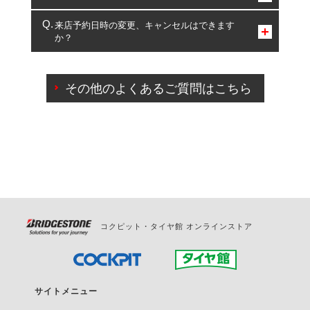
複数サービスのご予約は可能です。
来店予約日時の変更、キャンセルはできます
か？
一部の商品・サービスの組み合わせに限り、同時にご予約が
出来ないものもございます。
ご来店予約日の3営業日前までマイページからの予約
日変更が可能です。
その他のよくあるご質問はこちら
ご来店予約日の3営業日前を過ぎている場合のご予約
の日時変更につきましては、直接ご予約の店舗まで
お問合せください。
また、やむを得ない事由によりご予約のキャンセル
をご希望の際は、直接ご予約いただいた店舗へご連
絡ください。
コクピット・タイヤ館 オンラインストア
サイトメニュー