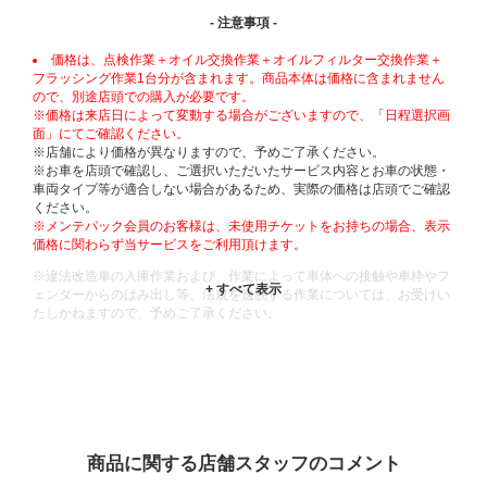
- 注意事項 -
価格は、点検作業＋オイル交換作業＋オイルフィルター交換作業＋
フラッシング作業1台分が含まれます。商品本体は価格に含まれません
ので、別途店頭での購入が必要です。
※価格は来店日によって変動する場合がございますので、「日程選択画
面」にてご確認ください。
※店舗により価格が異なりますので、予めご了承ください。
※お車を店頭で確認し、ご選択いただいたサービス内容とお車の状態・
車両タイプ等が適合しない場合があるため、実際の価格は店頭でご確認
ください。
※メンテパック会員のお客様は、未使用チケットをお持ちの場合、表示
価格に関わらず当サービスをご利用頂けます。
※違法改造車の入庫作業および、作業によって車体への接触や車枠やフ
ェンダーからのはみ出し等、法規を逸脱する作業については、お受けい
たしかねますので、予めご了承ください。
※輸入車や一部希少車種等には対応できない場合もございます。
※おクルマの状態(作業の安全性を確保できない場合など含め)によって
は、ご来店当日であっても、作業をお断りさせて頂く場合もございま
す。
ADDITIONAL
INFORMATION
商品に関する店舗スタッフのコメント