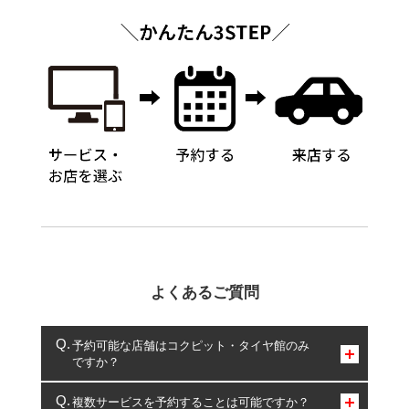
よくあるご質問
予約可能な店舗はコクピット・タイヤ館のみ
ですか？
コクピット・タイヤ館のみとなります。
複数サービスを予約することは可能ですか？