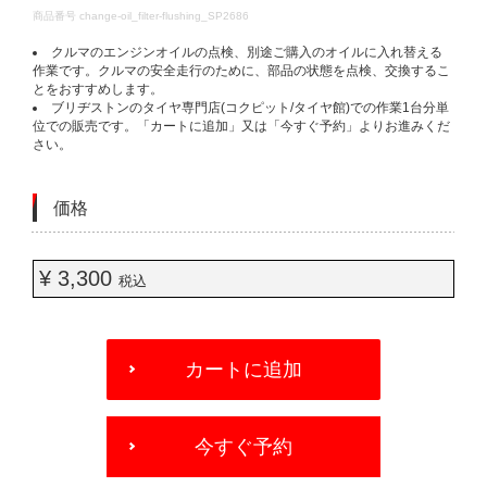
DETAILS
商品番号
change-oil_filter-flushing_SP2686
クルマのエンジンオイルの点検、別途ご購入のオイルに入れ替える
作業です。クルマの安全走行のために、部品の状態を点検、交換するこ
とをおすすめします。
ブリヂストンのタイヤ専門店(コクピット/タイヤ館)での作業1台分単
位での販売です。「カートに追加」又は「今すぐ予約」よりお進みくだ
さい。
価格
¥ 3,300
税込
ADD
TO
カートに追加
CART
OPTIONS
今すぐ予約