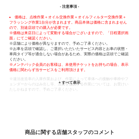
- 注意事項 -
価格は、点検作業＋オイル交換作業＋オイルフィルター交換作業＋
フラッシング作業1台分が含まれます。商品本体は価格に含まれません
ので、別途店頭での購入が必要です。
※価格は来店日によって変動する場合がございますので、「日程選択画
面」にてご確認ください。
※店舗により価格が異なりますので、予めご了承ください。
※お車を店頭で確認し、ご選択いただいたサービス内容とお車の状態・
車両タイプ等が適合しない場合があるため、実際の価格は店頭でご確認
ください。
※メンテパック会員のお客様は、未使用チケットをお持ちの場合、表示
価格に関わらず当サービスをご利用頂けます。
※違法改造車の入庫作業および、作業によって車体への接触や車枠やフ
ェンダーからのはみ出し等、法規を逸脱する作業については、お受けい
たしかねますので、予めご了承ください。
※輸入車や一部希少車種等には対応できない場合もございます。
※おクルマの状態(作業の安全性を確保できない場合など含め)によって
は、ご来店当日であっても、作業をお断りさせて頂く場合もございま
す。
ADDITIONAL
INFORMATION
商品に関する店舗スタッフのコメント