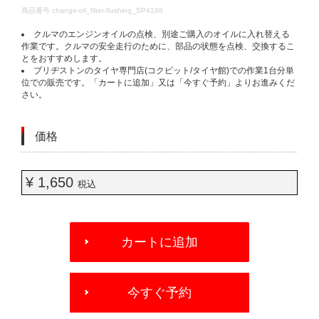
DETAILS
商品番号
change-oil_filter-flushing_SP4188
クルマのエンジンオイルの点検、別途ご購入のオイルに入れ替える
作業です。クルマの安全走行のために、部品の状態を点検、交換するこ
とをおすすめします。
ブリヂストンのタイヤ専門店(コクピット/タイヤ館)での作業1台分単
位での販売です。「カートに追加」又は「今すぐ予約」よりお進みくだ
さい。
価格
¥ 1,650
税込
ADD
TO
カートに追加
CART
OPTIONS
今すぐ予約