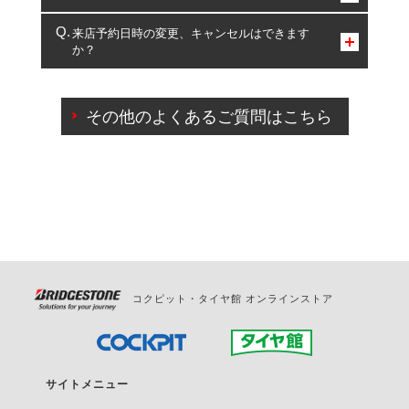
複数サービスのご予約は可能です。
来店予約日時の変更、キャンセルはできます
か？
一部の商品・サービスの組み合わせに限り、同時にご予約が
出来ないものもございます。
ご来店予約日の3営業日前までマイページからの予約
日変更が可能です。
その他のよくあるご質問はこちら
ご来店予約日の3営業日前を過ぎている場合のご予約
の日時変更につきましては、直接ご予約の店舗まで
お問合せください。
また、やむを得ない事由によりご予約のキャンセル
をご希望の際は、直接ご予約いただいた店舗へご連
絡ください。
コクピット・タイヤ館 オンラインストア
サイトメニュー