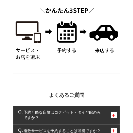
よくあるご質問
予約可能な店舗はコクピット・タイヤ館のみ
ですか？
コクピット・タイヤ館のみとなります。
複数サービスを予約することは可能ですか？