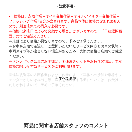
- 注意事項 -
価格は、点検作業＋オイル交換作業＋オイルフィルター交換作業＋
フラッシング作業1台分が含まれます。商品本体は価格に含まれません
ので、別途店頭での購入が必要です。
※価格は来店日によって変動する場合がございますので、「日程選択画
面」にてご確認ください。
※店舗により価格が異なりますので、予めご了承ください。
※お車を店頭で確認し、ご選択いただいたサービス内容とお車の状態・
車両タイプ等が適合しない場合があるため、実際の価格は店頭でご確認
ください。
※メンテパック会員のお客様は、未使用チケットをお持ちの場合、表示
価格に関わらず当サービスをご利用頂けます。
※違法改造車の入庫作業および、作業によって車体への接触や車枠やフ
ェンダーからのはみ出し等、法規を逸脱する作業については、お受けい
たしかねますので、予めご了承ください。
※輸入車や一部希少車種等には対応できない場合もございます。
※おクルマの状態(作業の安全性を確保できない場合など含め)によって
は、ご来店当日であっても、作業をお断りさせて頂く場合もございま
す。
ADDITIONAL
INFORMATION
商品に関する店舗スタッフのコメント