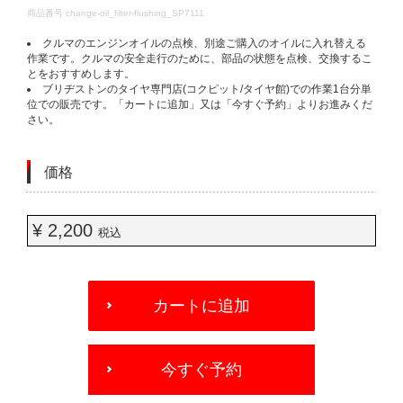
DETAILS
商品番号
change-oil_filter-flushing_SP7111
クルマのエンジンオイルの点検、別途ご購入のオイルに入れ替える
作業です。クルマの安全走行のために、部品の状態を点検、交換するこ
とをおすすめします。
ブリヂストンのタイヤ専門店(コクピット/タイヤ館)での作業1台分単
位での販売です。「カートに追加」又は「今すぐ予約」よりお進みくだ
さい。
価格
¥ 2,200
税込
ADD
TO
カートに追加
CART
OPTIONS
今すぐ予約