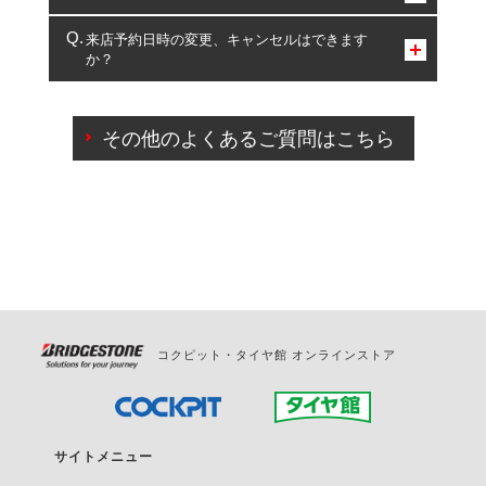
複数サービスのご予約は可能です。
来店予約日時の変更、キャンセルはできます
か？
一部の商品・サービスの組み合わせに限り、同時にご予約が
出来ないものもございます。
ご来店予約日の3営業日前までマイページからの予約
日変更が可能です。
その他のよくあるご質問はこちら
ご来店予約日の3営業日前を過ぎている場合のご予約
の日時変更につきましては、直接ご予約の店舗まで
お問合せください。
また、やむを得ない事由によりご予約のキャンセル
をご希望の際は、直接ご予約いただいた店舗へご連
絡ください。
コクピット・タイヤ館 オンラインストア
サイトメニュー