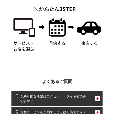
よくあるご質問
予約可能な店舗はコクピット・タイヤ館のみ
ですか？
コクピット・タイヤ館のみとなります。
複数サービスを予約することは可能ですか？