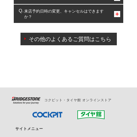
複数サービスのご予約は可能です。
来店予約日時の変更、キャンセルはできます
か？
一部の商品・サービスの組み合わせに限り、同時にご予約が
出来ないものもございます。
ご来店予約日の3営業日前までマイページからの予約
日変更が可能です。
その他のよくあるご質問はこちら
ご来店予約日の3営業日前を過ぎている場合のご予約
の日時変更につきましては、直接ご予約の店舗まで
お問合せください。
また、やむを得ない事由によりご予約のキャンセル
をご希望の際は、直接ご予約いただいた店舗へご連
絡ください。
コクピット・タイヤ館 オンラインストア
サイトメニュー