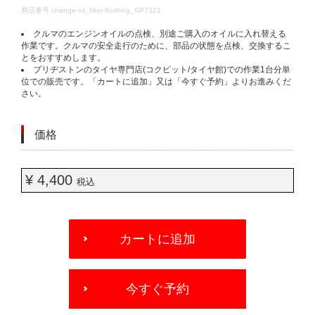
DETAILS
商品番号
change-oil_filter-flushing_SP7321
クルマのエンジンオイルの点検、別途ご購入のオイルに入れ替える
作業です。クルマの安全走行のために、部品の状態を点検、交換するこ
とをおすすめします。
ブリヂストンのタイヤ専門店(コクピット/タイヤ館)での作業1台分単
位での販売です。「カートに追加」又は「今すぐ予約」よりお進みくだ
さい。
価格
¥ 4,400
税込
ADD
TO
カートに追加
CART
OPTIONS
今すぐ予約