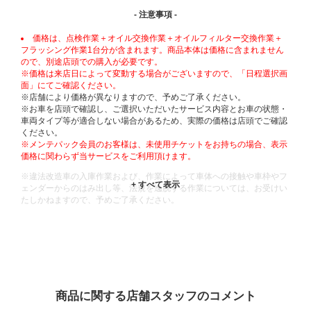
- 注意事項 -
価格は、点検作業＋オイル交換作業＋オイルフィルター交換作業＋
フラッシング作業1台分が含まれます。商品本体は価格に含まれません
ので、別途店頭での購入が必要です。
※価格は来店日によって変動する場合がございますので、「日程選択画
面」にてご確認ください。
※店舗により価格が異なりますので、予めご了承ください。
※お車を店頭で確認し、ご選択いただいたサービス内容とお車の状態・
車両タイプ等が適合しない場合があるため、実際の価格は店頭でご確認
ください。
※メンテパック会員のお客様は、未使用チケットをお持ちの場合、表示
価格に関わらず当サービスをご利用頂けます。
※違法改造車の入庫作業および、作業によって車体への接触や車枠やフ
ェンダーからのはみ出し等、法規を逸脱する作業については、お受けい
たしかねますので、予めご了承ください。
※輸入車や一部希少車種等には対応できない場合もございます。
※おクルマの状態(作業の安全性を確保できない場合など含め)によって
は、ご来店当日であっても、作業をお断りさせて頂く場合もございま
す。
ADDITIONAL
INFORMATION
商品に関する店舗スタッフのコメント