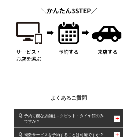
よくあるご質問
予約可能な店舗はコクピット・タイヤ館のみ
ですか？
コクピット・タイヤ館のみとなります。
複数サービスを予約することは可能ですか？