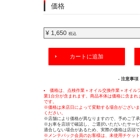
価格
¥ 1,650
税込
ADD
カートに追加
TO
CART
OPTIONS
- 注意事項 
価格は、点検作業＋オイル交換作業＋オイル
業1台分が含まれます。商品本体は価格に含まれ
です。
※価格は来店日によって変動する場合がござい
ください。
※店舗により価格が異なりますので、予めご了
※お車を店頭で確認し、ご選択いただいたサー
適合しない場合があるため、実際の価格は店頭
※メンテパック会員のお客様は、未使用チケッ