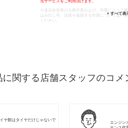
当サービスをご利用頂けます。
※違法改造車の入庫作業および、作業によって
はみ出し等、法規を逸脱する作業については、
ください。
※輸入車や一部希少車種等には対応できない場
※おクルマの状態(作業の安全性を確保できない
であっても、作業をお断りさせて頂く場合もご
品に関する店舗スタッフのコメ
イヤ館はタイヤだけじゃないで
エンジン
ナンス作