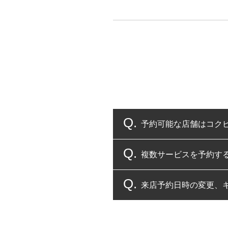
予約可能な店舗はコク
複数サービスを予約す
コクピット・タイヤ館
来店予約日時の変更、
複数サービスのご予約
一部の商品・サービスの組み合
ご来店予約日の3営業
ご来店予約日の3営業