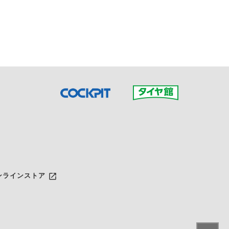
だいた店舗へご連絡くださ
launch
ンラインストア