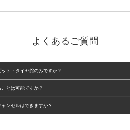
よくあるご質問
ピット・タイヤ館のみですか？
ることは可能ですか？
のみとなります。
キャンセルはできますか？
は可能です。
わせに限り、同時にご予約が出来ないものもございます。
日前までマイページからの予約日変更が可能です。
日前を過ぎている場合のご予約の日時変更につきましては、直