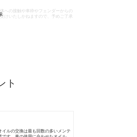
車体への接触や車枠やフェンダーからの
お受けいたしかねますので、予めご了承
合もございます。
場合など含め)によっては、ご来店当日
ざいます。
ント
オイルの交換は最も回数の多いメンテ
業です。車の使用に合わせたオイル