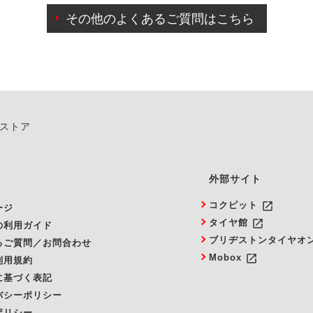
その他のよくあるご質問はこちら
由によりご予約のキャンセルをご希望の際は、直接ご予約いた
ンストア
外部サイト
launch
コクピット
ージ
launch
タイヤ館
の利用ガイド
ブリヂストンタイヤオ
るご質問／お問合わせ
launch
Mobox
利用規約
に基づく表記
バシーポリシー
ポリシー