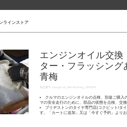
ンラインストア
エンジンオイル交換
ター・フラッシング
青梅
DETAILS
商品番号
change-oil_filter-flushing_SP9066
クルマのエンジンオイルの点検、別途ご購入
マの安全走行のために、部品の状態を点検、交
ブリヂストンのタイヤ専門店(コクピット/タ
す。「カートに追加」又は「今すぐ予約」より