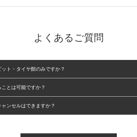
よくあるご質問
ピット・タイヤ館のみですか？
ることは可能ですか？
のみとなります。
キャンセルはできますか？
は可能です。
わせに限り、同時にご予約が出来ないものもございます。
日前までマイページからの予約日変更が可能です。
日前を過ぎている場合のご予約の日時変更につきましては、直