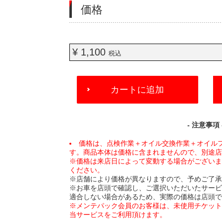
価格
¥ 1,100
税込
ADD
カートに追加
TO
CART
OPTIONS
- 注意事項 
価格は、点検作業＋オイル交換作業＋オイル
す。商品本体は価格に含まれませんので、別途
※価格は来店日によって変動する場合がござい
ください。
※店舗により価格が異なりますので、予めご了
※お車を店頭で確認し、ご選択いただいたサー
適合しない場合があるため、実際の価格は店頭
※メンテパック会員のお客様は、未使用チケッ
当サービスをご利用頂けます。