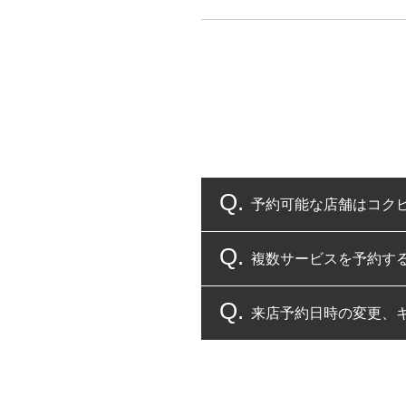
予約可能な店舗はコク
複数サービスを予約す
コクピット・タイヤ館
来店予約日時の変更、
複数サービスのご予約
一部の商品・サービスの組み合
ご来店予約日の3営業
ご来店予約日の3営業
ください。