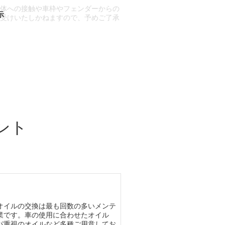
車体への接触や車枠やフェンダーからの
お受けいたしかねますので、予めご了承
合もございます。
場合など含め)によっては、ご来店当日
ざいます。
ント
オイルの交換は最も回数の多いメンテ
業です。車の使用に合わせたオイル
パ重視のオイルなど多種ご用意してお