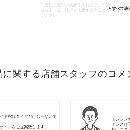
※違法改造車の入庫作業および、作業によって
はみ出し等、法規を逸脱する作業については、
ください。
※輸入車や一部希少車種等には対応できない場
※おクルマの状態(作業の安全性を確保できない
であっても、作業をお断りさせて頂く場合もご
品に関する店舗スタッフのコメ
イヤ館はタイヤだけじゃないで
エンジン
ナンス作
オイルをご提案致します。
や、コス