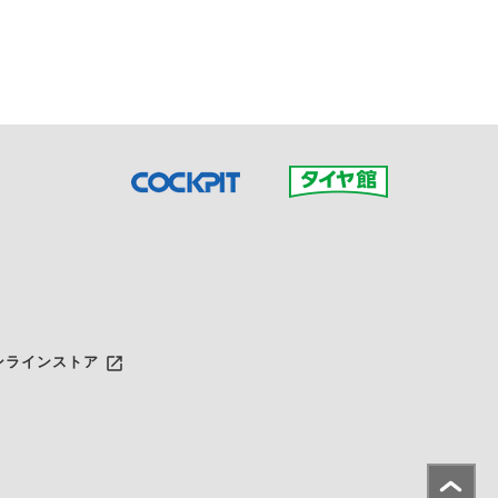
だいた店舗へご連絡くださ
launch
ンラインストア