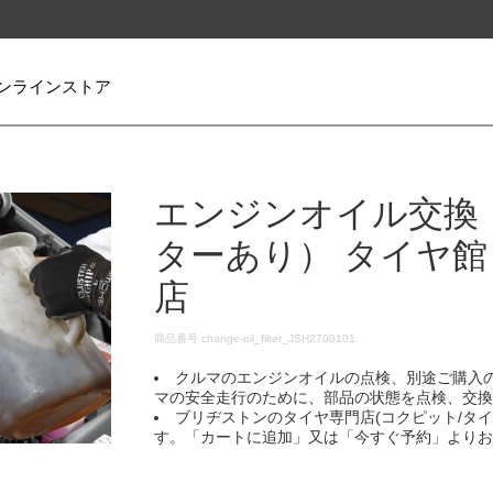
ンラインストア
エンジンオイル交換
ターあり） タイヤ館
店
DETAILS
商品番号
change-oil_filter_JSH2700101
クルマのエンジンオイルの点検、別途ご購入
マの安全走行のために、部品の状態を点検、交
ブリヂストンのタイヤ専門店(コクピット/タ
す。「カートに追加」又は「今すぐ予約」より