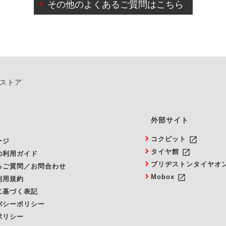
その他のよくあるご質問はこちら
由によりご予約のキャンセルをご希望の際は、直接ご予約いた
ンストア
外部サイト
launch
コクピット
ージ
launch
タイヤ館
の利用ガイド
ブリヂストンタイヤオ
るご質問／お問合わせ
launch
Mobox
利用規約
に基づく表記
バシーポリシー
ポリシー