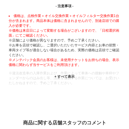
- 注意事項 -
価格は、点検作業＋オイル交換作業＋オイルフィルター交換作業1台
分が含まれます。商品本体は価格に含まれませんので、別途店頭での購
入が必要です。
※価格は来店日によって変動する場合がございますので、「日程選択画
面」にてご確認ください。
※店舗により価格が異なりますので、予めご了承ください。
※お車を店頭で確認し、ご選択いただいたサービス内容とお車の状態・
車両タイプ等が適合しない場合があるため、実際の価格は店頭でご確認
ください。
※メンテパック会員のお客様は、未使用チケットをお持ちの場合、表示
価格に関わらず当サービスをご利用頂けます。
※違法改造車の入庫作業および、作業によって車体への接触や車枠やフ
ェンダーからのはみ出し等、法規を逸脱する作業については、お受けい
たしかねますので、予めご了承ください。
※輸入車や一部希少車種等には対応できない場合もございます。
※おクルマの状態(作業の安全性を確保できない場合など含め)によって
は、ご来店当日であっても、作業をお断りさせて頂く場合もございま
す。
ADDITIONAL
INFORMATION
商品に関する店舗スタッフのコメント