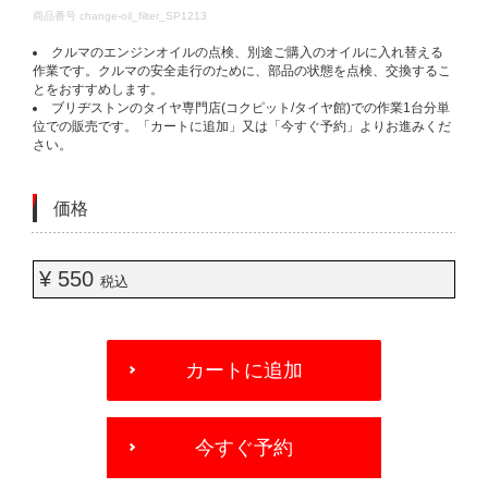
DETAILS
商品番号
change-oil_filter_SP1213
クルマのエンジンオイルの点検、別途ご購入のオイルに入れ替える
作業です。クルマの安全走行のために、部品の状態を点検、交換するこ
とをおすすめします。
ブリヂストンのタイヤ専門店(コクピット/タイヤ館)での作業1台分単
位での販売です。「カートに追加」又は「今すぐ予約」よりお進みくだ
さい。
価格
¥ 550
税込
ADD
TO
カートに追加
CART
OPTIONS
今すぐ予約