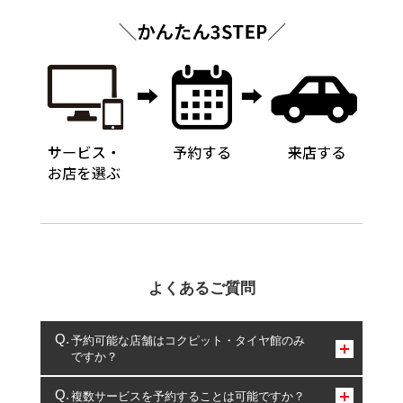
よくあるご質問
予約可能な店舗はコクピット・タイヤ館のみ
ですか？
コクピット・タイヤ館のみとなります。
複数サービスを予約することは可能ですか？