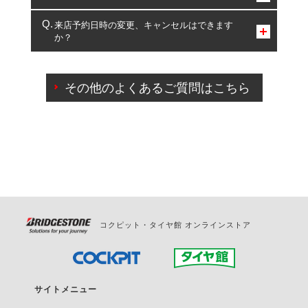
複数サービスのご予約は可能です。
来店予約日時の変更、キャンセルはできます
か？
一部の商品・サービスの組み合わせに限り、同時にご予約が
出来ないものもございます。
ご来店予約日の3営業日前までマイページからの予約
日変更が可能です。
その他のよくあるご質問はこちら
ご来店予約日の3営業日前を過ぎている場合のご予約
の日時変更につきましては、直接ご予約の店舗まで
お問合せください。
また、やむを得ない事由によりご予約のキャンセル
をご希望の際は、直接ご予約いただいた店舗へご連
絡ください。
コクピット・タイヤ館 オンラインストア
サイトメニュー