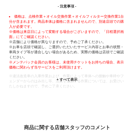
- 注意事項 -
価格は、点検作業＋オイル交換作業＋オイルフィルター交換作業1台
分が含まれます。商品本体は価格に含まれませんので、別途店頭での購
入が必要です。
※価格は来店日によって変動する場合がございますので、「日程選択画
面」にてご確認ください。
※店舗により価格が異なりますので、予めご了承ください。
※お車を店頭で確認し、ご選択いただいたサービス内容とお車の状態・
車両タイプ等が適合しない場合があるため、実際の価格は店頭でご確認
ください。
※メンテパック会員のお客様は、未使用チケットをお持ちの場合、表示
価格に関わらず当サービスをご利用頂けます。
※違法改造車の入庫作業および、作業によって車体への接触や車枠やフ
ェンダーからのはみ出し等、法規を逸脱する作業については、お受けい
たしかねますので、予めご了承ください。
※輸入車や一部希少車種等には対応できない場合もございます。
※おクルマの状態(作業の安全性を確保できない場合など含め)によって
は、ご来店当日であっても、作業をお断りさせて頂く場合もございま
す。
ADDITIONAL
INFORMATION
商品に関する店舗スタッフのコメント