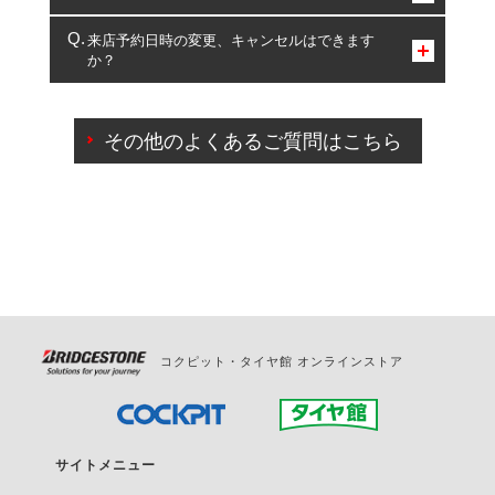
複数サービスのご予約は可能です。
来店予約日時の変更、キャンセルはできます
か？
一部の商品・サービスの組み合わせに限り、同時にご予約が
出来ないものもございます。
ご来店予約日の3営業日前までマイページからの予約
日変更が可能です。
その他のよくあるご質問はこちら
ご来店予約日の3営業日前を過ぎている場合のご予約
の日時変更につきましては、直接ご予約の店舗まで
お問合せください。
また、やむを得ない事由によりご予約のキャンセル
をご希望の際は、直接ご予約いただいた店舗へご連
絡ください。
コクピット・タイヤ館 オンラインストア
サイトメニュー