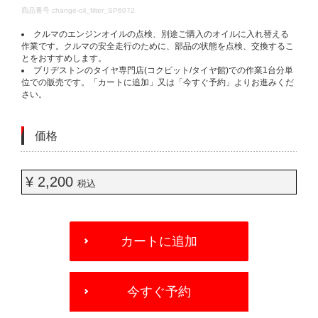
DETAILS
商品番号
change-oil_filter_SP6072
クルマのエンジンオイルの点検、別途ご購入のオイルに入れ替える
作業です。クルマの安全走行のために、部品の状態を点検、交換するこ
とをおすすめします。
ブリヂストンのタイヤ専門店(コクピット/タイヤ館)での作業1台分単
位での販売です。「カートに追加」又は「今すぐ予約」よりお進みくだ
さい。
価格
¥ 2,200
税込
ADD
TO
カートに追加
CART
OPTIONS
今すぐ予約