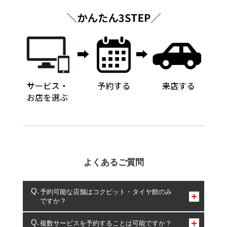
よくあるご質問
予約可能な店舗はコクピット・タイヤ館のみ
ですか？
コクピット・タイヤ館のみとなります。
複数サービスを予約することは可能ですか？