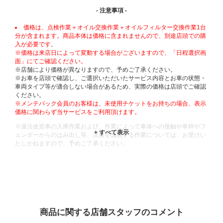
- 注意事項 -
価格は、点検作業＋オイル交換作業＋オイルフィルター交換作業1台
分が含まれます。商品本体は価格に含まれませんので、別途店頭での購
入が必要です。
※価格は来店日によって変動する場合がございますので、「日程選択画
面」にてご確認ください。
※店舗により価格が異なりますので、予めご了承ください。
※お車を店頭で確認し、ご選択いただいたサービス内容とお車の状態・
車両タイプ等が適合しない場合があるため、実際の価格は店頭でご確認
ください。
※メンテパック会員のお客様は、未使用チケットをお持ちの場合、表示
価格に関わらず当サービスをご利用頂けます。
※違法改造車の入庫作業および、作業によって車体への接触や車枠やフ
ェンダーからのはみ出し等、法規を逸脱する作業については、お受けい
たしかねますので、予めご了承ください。
※輸入車や一部希少車種等には対応できない場合もございます。
※おクルマの状態(作業の安全性を確保できない場合など含め)によって
は、ご来店当日であっても、作業をお断りさせて頂く場合もございま
す。
ADDITIONAL
INFORMATION
商品に関する店舗スタッフのコメント