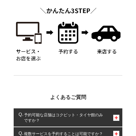
よくあるご質問
予約可能な店舗はコクピット・タイヤ館のみ
ですか？
コクピット・タイヤ館のみとなります。
複数サービスを予約することは可能ですか？