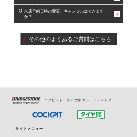
複数サービスのご予約は可能です。
来店予約日時の変更、キャンセルはできます
か？
一部の商品・サービスの組み合わせに限り、同時にご予約が
出来ないものもございます。
ご来店予約日の3営業日前までマイページからの予約
日変更が可能です。
その他のよくあるご質問はこちら
ご来店予約日の3営業日前を過ぎている場合のご予約
の日時変更につきましては、直接ご予約の店舗まで
お問合せください。
また、やむを得ない事由によりご予約のキャンセル
をご希望の際は、直接ご予約いただいた店舗へご連
絡ください。
コクピット・タイヤ館 オンラインストア
サイトメニュー