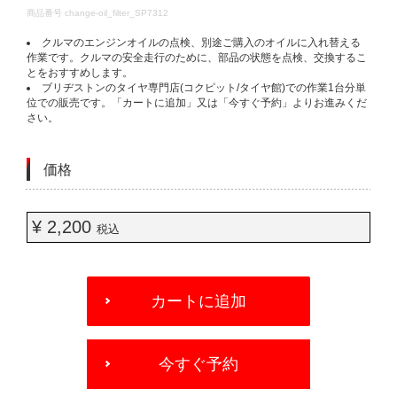
DETAILS
商品番号
change-oil_filter_SP7312
クルマのエンジンオイルの点検、別途ご購入のオイルに入れ替える
作業です。クルマの安全走行のために、部品の状態を点検、交換するこ
とをおすすめします。
ブリヂストンのタイヤ専門店(コクピット/タイヤ館)での作業1台分単
位での販売です。「カートに追加」又は「今すぐ予約」よりお進みくだ
さい。
価格
¥ 2,200
税込
ADD
TO
カートに追加
CART
OPTIONS
今すぐ予約