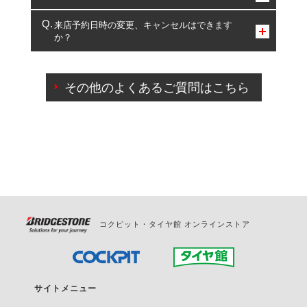
複数サービスのご予約は可能です。
来店予約日時の変更、キャンセルはできます
か？
一部の商品・サービスの組み合わせに限り、同時にご予約が
出来ないものもございます。
ご来店予約日の3営業日前までマイページからの予約
日変更が可能です。
その他のよくあるご質問はこちら
ご来店予約日の3営業日前を過ぎている場合のご予約
の日時変更につきましては、直接ご予約の店舗まで
お問合せください。
また、やむを得ない事由によりご予約のキャンセル
をご希望の際は、直接ご予約いただいた店舗へご連
絡ください。
コクピット・タイヤ館 オンラインストア
サイトメニュー