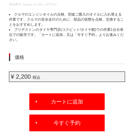
DETAILS
商品番号
change-oil_filter_SP7321
クルマのエンジンオイルの点検、別途ご購入のオイルに入れ替える
作業です。クルマの安全走行のために、部品の状態を点検、交換するこ
とをおすすめします。
ブリヂストンのタイヤ専門店(コクピット/タイヤ館)での作業1台分単
位での販売です。「カートに追加」又は「今すぐ予約」よりお進みくだ
さい。
価格
¥ 2,200
税込
ADD
TO
カートに追加
CART
OPTIONS
今すぐ予約