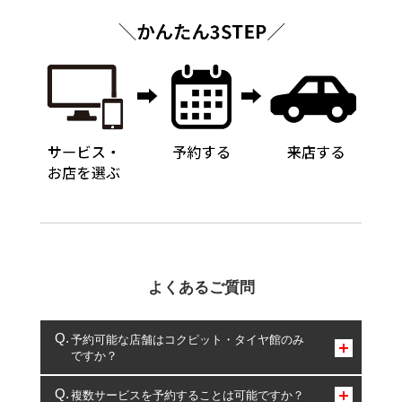
よくあるご質問
予約可能な店舗はコクピット・タイヤ館のみ
ですか？
コクピット・タイヤ館のみとなります。
複数サービスを予約することは可能ですか？