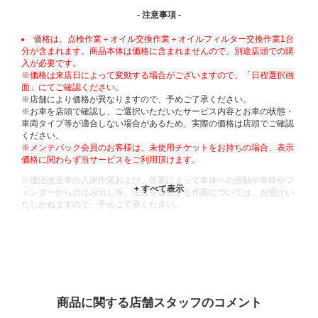
- 注意事項 -
価格は、点検作業＋オイル交換作業＋オイルフィルター交換作業1台
分が含まれます。商品本体は価格に含まれませんので、別途店頭での購
入が必要です。
※価格は来店日によって変動する場合がございますので、「日程選択画
面」にてご確認ください。
※店舗により価格が異なりますので、予めご了承ください。
※お車を店頭で確認し、ご選択いただいたサービス内容とお車の状態・
車両タイプ等が適合しない場合があるため、実際の価格は店頭でご確認
ください。
※メンテパック会員のお客様は、未使用チケットをお持ちの場合、表示
価格に関わらず当サービスをご利用頂けます。
※違法改造車の入庫作業および、作業によって車体への接触や車枠やフ
ェンダーからのはみ出し等、法規を逸脱する作業については、お受けい
たしかねますので、予めご了承ください。
※輸入車や一部希少車種等には対応できない場合もございます。
※おクルマの状態(作業の安全性を確保できない場合など含め)によって
は、ご来店当日であっても、作業をお断りさせて頂く場合もございま
す。
ADDITIONAL
INFORMATION
商品に関する店舗スタッフのコメント