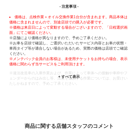
- 注意事項 -
価格は、点検作業＋オイル交換作業1台分が含まれます。商品本体は
価格に含まれませんので、別途店頭での購入が必要です。
※価格は来店日によって変動する場合がございますので、「日程選択画
面」にてご確認ください。
※店舗により価格が異なりますので、予めご了承ください。
※お車を店頭で確認し、ご選択いただいたサービス内容とお車の状態・
車両タイプ等が適合しない場合があるため、実際の価格は店頭でご確認
ください。
※メンテパック会員のお客様は、未使用チケットをお持ちの場合、表示
価格に関わらず当サービスをご利用頂けます。
※違法改造車の入庫作業および、作業によって車体への接触や車枠やフ
ェンダーからのはみ出し等、法規を逸脱する作業については、お受けい
たしかねますので、予めご了承ください。
※輸入車や一部希少車種等には対応できない場合もございます。
※おクルマの状態(作業の安全性を確保できない場合など含め)によって
は、ご来店当日であっても、作業をお断りさせて頂く場合もございま
す。
ADDITIONAL
INFORMATION
商品に関する店舗スタッフのコメント