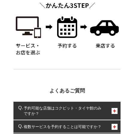
よくあるご質問
予約可能な店舗はコクピット・タイヤ館のみ
ですか？
コクピット・タイヤ館のみとなります。
複数サービスを予約することは可能ですか？