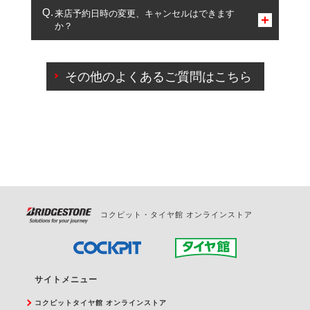
複数サービスのご予約は可能です。
来店予約日時の変更、キャンセルはできます
か？
一部の商品・サービスの組み合わせに限り、同時にご予約が
出来ないものもございます。
ご来店予約日の3営業日前までマイページからの予約
日変更が可能です。
その他のよくあるご質問はこちら
ご来店予約日の3営業日前を過ぎている場合のご予約
の日時変更につきましては、直接ご予約の店舗まで
お問合せください。
また、やむを得ない事由によりご予約のキャンセル
をご希望の際は、直接ご予約いただいた店舗へご連
絡ください。
コクピット・タイヤ館 オンラインストア
サイトメニュー
コクピットタイヤ館 オンラインストア