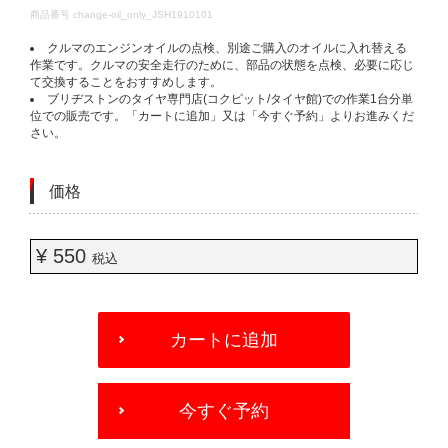
DETAILS
商品番号
change-oil_only_JSH1910101
クルマのエンジンオイルの点検、別途ご購入のオイルに入れ替える
作業です。クルマの安全走行のために、部品の状態を点検、必要に応じ
て交換することをおすすめします。
ブリヂストンのタイヤ専門店(コクピット/タイヤ館)での作業1台分単
位での販売です。「カートに追加」又は「今すぐ予約」よりお進みくだ
さい。
価格
¥ 550
税込
ADD
TO
カートに追加
CART
OPTIONS
今すぐ予約