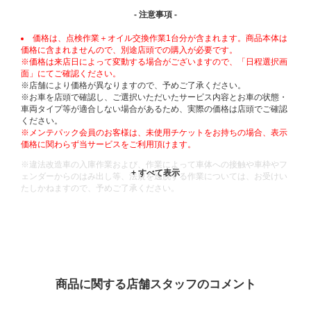
- 注意事項 -
価格は、点検作業＋オイル交換作業1台分が含まれます。商品本体は
価格に含まれませんので、別途店頭での購入が必要です。
※価格は来店日によって変動する場合がございますので、「日程選択画
面」にてご確認ください。
※店舗により価格が異なりますので、予めご了承ください。
※お車を店頭で確認し、ご選択いただいたサービス内容とお車の状態・
車両タイプ等が適合しない場合があるため、実際の価格は店頭でご確認
ください。
※メンテパック会員のお客様は、未使用チケットをお持ちの場合、表示
価格に関わらず当サービスをご利用頂けます。
※違法改造車の入庫作業および、作業によって車体への接触や車枠やフ
ェンダーからのはみ出し等、法規を逸脱する作業については、お受けい
たしかねますので、予めご了承ください。
※輸入車や一部希少車種等には対応できない場合もございます。
※おクルマの状態(作業の安全性を確保できない場合など含め)によって
は、ご来店当日であっても、作業をお断りさせて頂く場合もございま
す。
ADDITIONAL
INFORMATION
商品に関する店舗スタッフのコメント