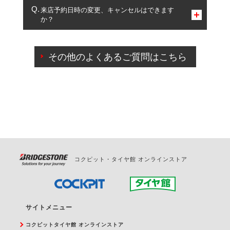
複数サービスのご予約は可能です。
来店予約日時の変更、キャンセルはできます
か？
一部の商品・サービスの組み合わせに限り、同時にご予約が
出来ないものもございます。
ご来店予約日の3営業日前までマイページからの予約
日変更が可能です。
その他のよくあるご質問はこちら
ご来店予約日の3営業日前を過ぎている場合のご予約
の日時変更につきましては、直接ご予約の店舗まで
お問合せください。
また、やむを得ない事由によりご予約のキャンセル
をご希望の際は、直接ご予約いただいた店舗へご連
絡ください。
コクピット・タイヤ館 オンラインストア
サイトメニュー
コクピットタイヤ館 オンラインストア