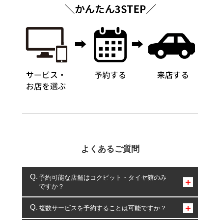
よくあるご質問
予約可能な店舗はコクピット・タイヤ館のみ
ですか？
コクピット・タイヤ館のみとなります。
複数サービスを予約することは可能ですか？