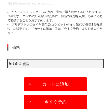
DETAILS
商品番号
change-oil_only_JSH2740101
クルマのエンジンオイルの点検、別途ご購入のオイルに入れ替える
作業です。クルマの安全走行のために、部品の状態を点検、必要に応じ
て交換することをおすすめします。
ブリヂストンのタイヤ専門店(コクピット/タイヤ館)での作業1台分単
位での販売です。「カートに追加」又は「今すぐ予約」よりお進みくだ
さい。
価格
¥ 550
税込
ADD
TO
カートに追加
CART
OPTIONS
今すぐ予約