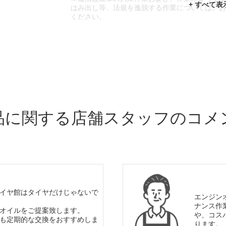
はみ出し等、法規を逸脱する作業については、
ください。
※輸入車や一部希少車種等には対応できない場
※おクルマの状態(作業の安全性を確保できない
であっても、作業をお断りさせて頂く場合もご
品に関する店舗スタッフのコメ
イヤ館はタイヤだけじゃないで
エンジン
ナンス作
オイルをご提案致します。
や、コス
も定期的な交換をおすすめしま
ります。