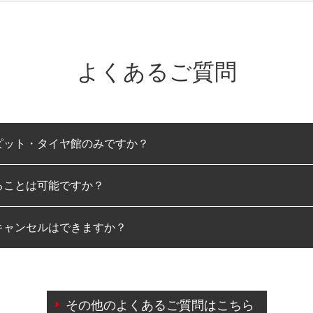
よくあるご質問
ピット・タイヤ館のみですか？
ることは可能ですか？
のみとなります。
キャンセルはできますか？
は可能です。
わせに限り、同時にご予約が出来ないものもございます。
日前までマイページからの予約日変更が可能です。
日前を過ぎている場合のご予約の日時変更につきましては、直
その他のよくあるご質問はこちら