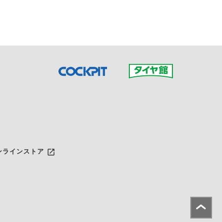
だいた店舗へご連絡くださ
launch
ンラインストア