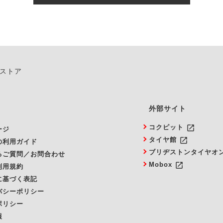
由によりご予約のキャンセルをご希望の際は、直接ご予約いた
ンストア
外部サイト
launch
コクピット
ージ
launch
タイヤ館
の利用ガイド
ブリヂストンタイヤオ
るご質問／お問合わせ
launch
Mobox
利用規約
に基づく表記
バシーポリシー
ポリシー
報