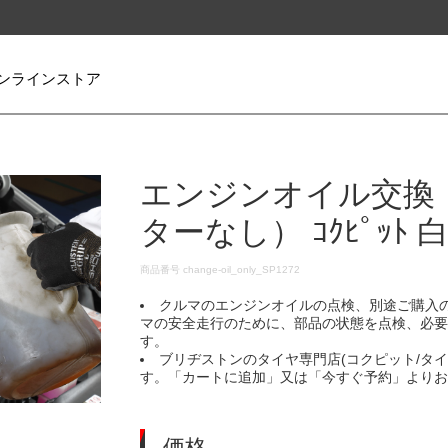
ンラインストア
エンジンオイル交換
ターなし） ｺｸﾋﾟｯﾄ 
DETAILS
商品番号
change-oil_only_SP1272
クルマのエンジンオイルの点検、別途ご購入
マの安全走行のために、部品の状態を点検、必
す。
ブリヂストンのタイヤ専門店(コクピット/タ
す。「カートに追加」又は「今すぐ予約」より
価格