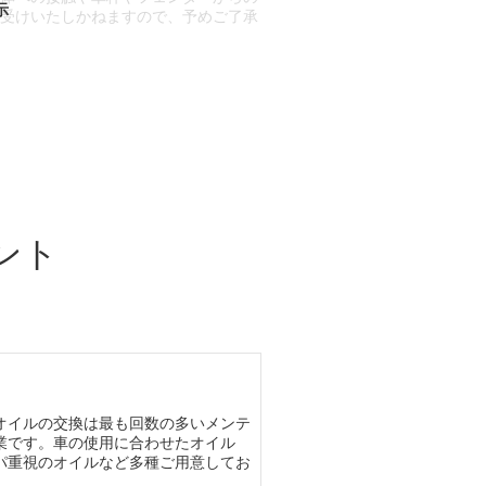
お受けいたしかねますので、予めご了承
合もございます。
場合など含め)によっては、ご来店当日
ざいます。
ント
オイルの交換は最も回数の多いメンテ
業です。車の使用に合わせたオイル
パ重視のオイルなど多種ご用意してお