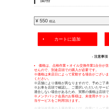
¥ 550
税込
ADD
カートに追加
TO
CART
OPTIONS
- 注意事項 
価格は、点検作業＋オイル交換作業1台分が
せんので、別途店頭での購入が必要です。
※価格は来店日によって変動する場合がござい
ください。
※店舗により価格が異なりますので、予めご了
※お車を店頭で確認し、ご選択いただいたサー
適合しない場合があるため、実際の価格は店頭
※メンテパック会員のお客様は、未使用チケッ
当サービスをご利用頂けます。
※違法改造車の入庫作業および、作業によって