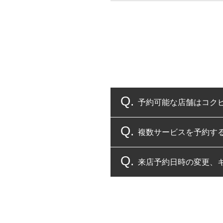
予約可能な店舗はコク
複数サービスを予約す
コクピット・タイヤ館
来店予約日時の変更、
複数サービスのご予約
一部の商品・サービスの組み合
ご来店予約日の3営業
ご来店予約日の3営業
ください。