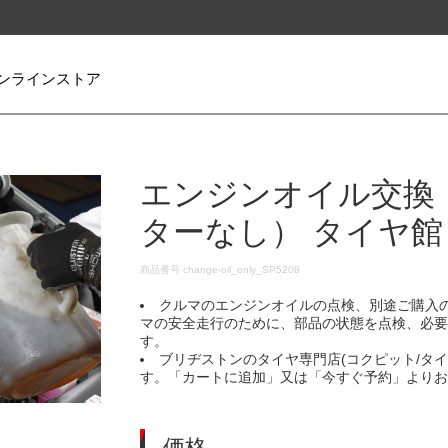
ンラインストア
エンジンオイル交換
ターなし） タイヤ館
DETAILS
商品番号
change-oil_only_SP5208
クルマのエンジンオイルの点検、別途ご購入
マの安全走行のために、部品の状態を点検、必
す。
ブリヂストンのタイヤ専門店(コクピット/タ
す。「カートに追加」又は「今すぐ予約」より
価格