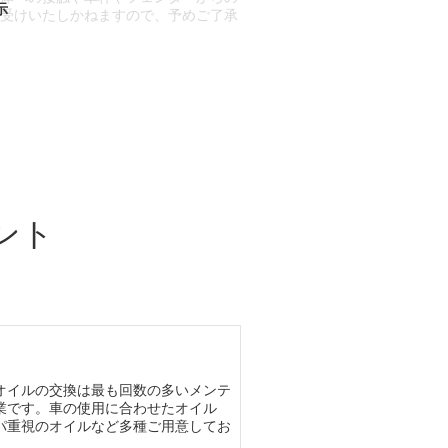
お受けいたしかねますので、予めご了承
合もございます。
場合など含め)によっては、ご来店当日
ざいます。
ント
オイルの交換は最も回数の多いメンテ
業です。車の使用に合わせたオイル
パ重視のオイルなど多種ご用意してお