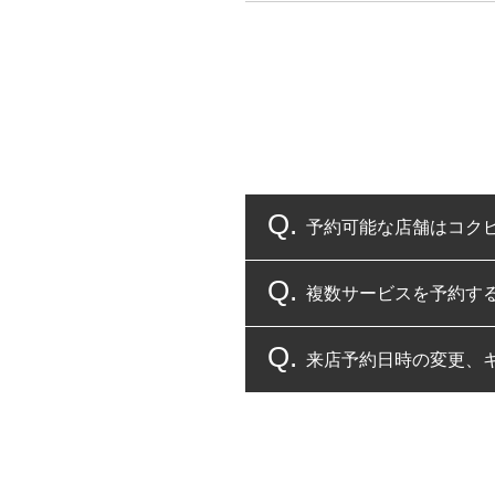
予約可能な店舗はコク
複数サービスを予約す
コクピット・タイヤ館
来店予約日時の変更、
複数サービスのご予約
一部の商品・サービスの組み合
ご来店予約日の3営業
ご来店予約日の3営業
ください。