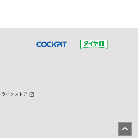
だいた店舗へご連絡くださ
launch
ンラインストア