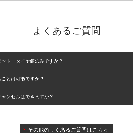
よくあるご質問
ピット・タイヤ館のみですか？
ることは可能ですか？
のみとなります。
キャンセルはできますか？
は可能です。
わせに限り、同時にご予約が出来ないものもございます。
日前までマイページからの予約日変更が可能です。
日前を過ぎている場合のご予約の日時変更につきましては、直
その他のよくあるご質問はこちら