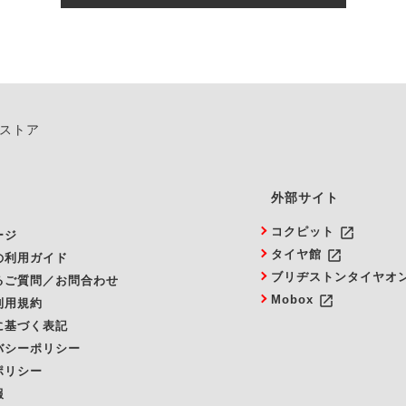
由によりご予約のキャンセルをご希望の際は、直接ご予約いた
ンストア
外部サイト
launch
コクピット
ージ
launch
タイヤ館
の利用ガイド
ブリヂストンタイヤオ
るご質問／お問合わせ
launch
Mobox
利用規約
に基づく表記
バシーポリシー
ポリシー
報