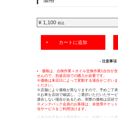
¥ 1,100
税込
ADD
カートに追加
TO
CART
OPTIONS
- 注意事項 
価格は、点検作業＋オイル交換作業1台分が
せんので、別途店頭での購入が必要です。
※価格は来店日によって変動する場合がござい
ください。
※店舗により価格が異なりますので、予めご了
※お車を店頭で確認し、ご選択いただいたサー
適合しない場合があるため、実際の価格は店頭
※メンテパック会員のお客様は、未使用チケッ
当サービスをご利用頂けます。
※違法改造車の入庫作業および、作業によって