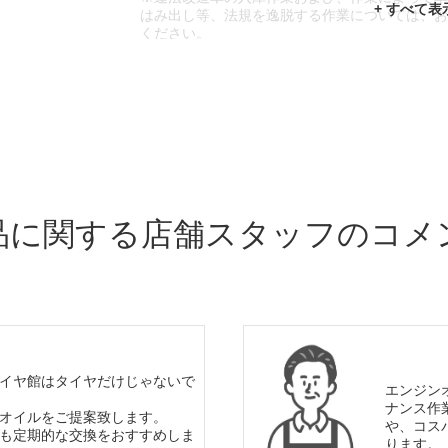
はみ出し等、法規を逸脱する作業については、
ください。
※輸入車や一部希少車種等には対応できない場
※おクルマの状態(作業の安全性を確保できない
であっても、作業をお断りさせて頂く場合もご
品に関する店舗スタッフのコメ
イヤ館はタイヤだけじゃないで
エンジン
ナンス作
オイルをご提案致します。
や、コス
も定期的な交換をおすすめしま
ります。